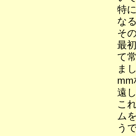
特
な
そ
最
て
まし
m
遠
これ
ム
う