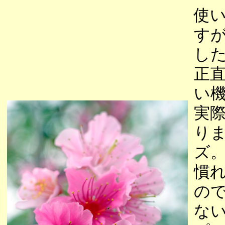
使い
す
し
正
い
実
りま
ズ
慣
の
な