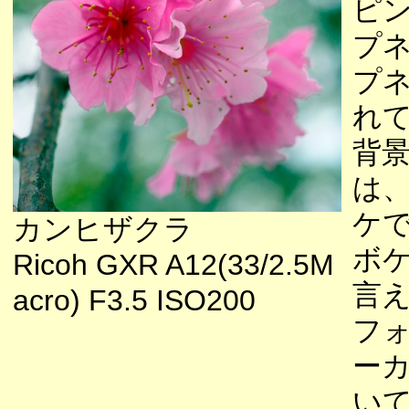
ピ
プ
プ
れ
背
は
ケ
カンヒザクラ
ボ
Ricoh GXR A12(33/2.5M
言
acro) F3.5 ISO200
フ
ー
い