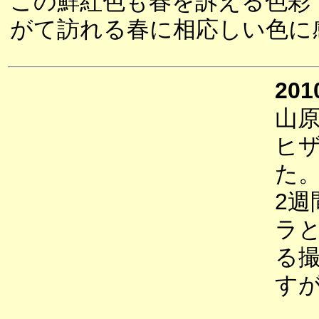
この鮮紅色も春を訴える色彩
がて訪れる春に相応しい色に
201
山
ヒ
た
2
ラ
る
す