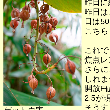
昨日に
昨日は
日は5
こちら
これで
焦点レ
さらに
しれま
開放F
2.5
そうす