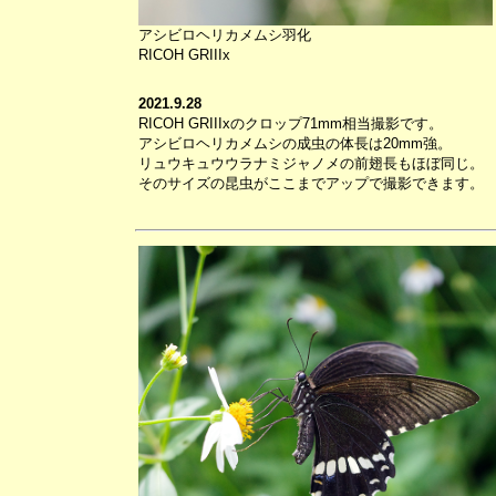
アシビロヘリカメムシ羽化
RICOH GRIIIx
2021.9.28
RICOH GRIIIxのクロップ71mm相当撮影です。
アシビロヘリカメムシの成虫の体長は20mm強。
リュウキュウウラナミジャノメの前翅長もほぼ同じ。
そのサイズの昆虫がここまでアップで撮影できます。