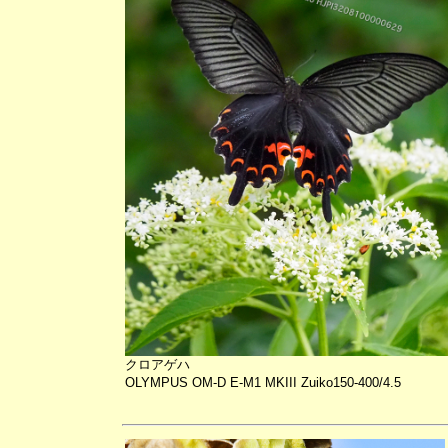
クロアゲハ
OLYMPUS OM-D E-M1 MKIII Zuiko150-400/4.5