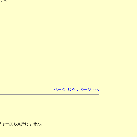
した。
ページTOPへ
ページ下へ
年は一度も見掛けません。