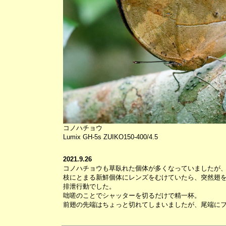
コノハチョウ
Lumix GH-5s ZUIKO150-400/4.5
2021.9.26
コノハチョウも草臥れた個体が多くなっていましたが
枝にとまる新鮮個体にレンズをむけていたら、突然翅
排泄行動でした。
咄嗟のことでシャッターを切るだけで精一杯。
前翅の先端はちょっと切れてしまいましたが、尾端に