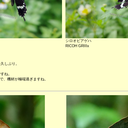
シロオビアゲハ
RICOH GRIIIx
は久しぶり。
ですね。
るので、機材が極端過ぎますね。