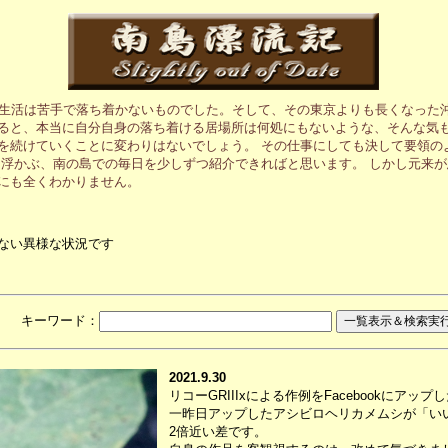
の生活は苦手で落ち着かないものでした。そして、その東京よりも長くなった
ると、本当に自分自身の落ち着ける居場所は何処にもないような、そんな気も
を続けていくことに変わりはないでしょう。 その仕事にしても決して要領の
に浮かぶ、南の島での毎日を少しずつ紹介できればと思います。 しかし元来
にも全くわかりません。
ない異様な状況です
月 キーワード：
2021.9.30
リコーGRIIIxによる作例をFacebookに
一昨日アップしたアシビロヘリカメムシが「い
2倍近い差です。