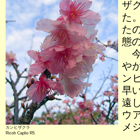
ザ
た
た
態
今
や
ン
早
遠
ウ
メ
カンヒザクラ
Ricoh Caplio R5