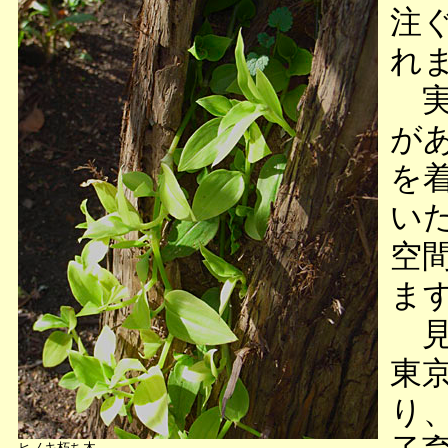
注
れ
実
が
を
い
空
ま
見
東
り
ヒノキ朽ち木