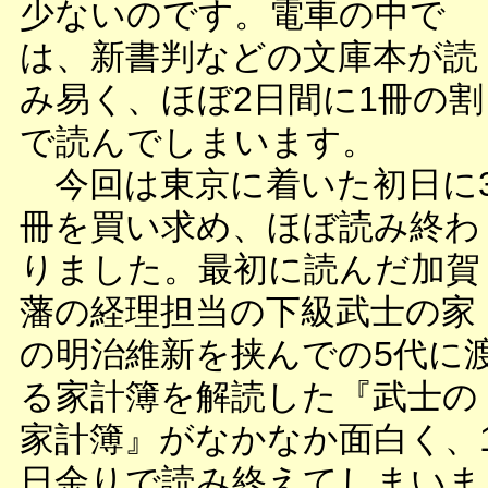
少ないのです。電車の中で
は、新書判などの文庫本が読
み易く、ほぼ2日間に1冊の割
で読んでしまいます。
今回は東京に着いた初日に
冊を買い求め、ほぼ読み終わ
りました。最初に読んだ加賀
藩の経理担当の下級武士の家
の明治維新を挟んでの5代に
る家計簿を解読した『武士の
家計簿』がなかなか面白く、
日余りで読み終えてしまいま