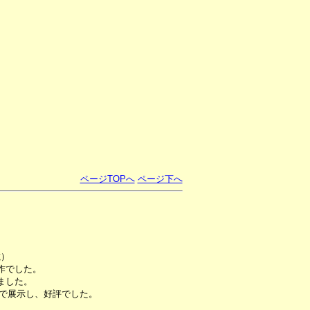
ページTOPへ
ページ下へ
。
載）
作でした。
ました。
ズで展示し、好評でした。