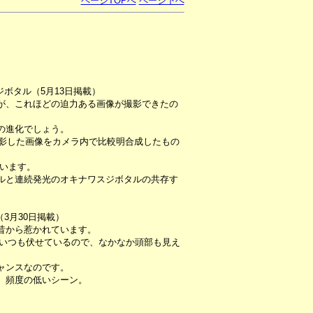
ページTOPへ
ページ下へ
。
ジボタル（5月13日掲載）
が、これほどの迫力ある画像が撮影できたの
の進化でしょう。
撮影した画像をカメラ内で比較明合成したもの
ています。
ルと連続発光のオキナワスジボタルの共存す
3月30日掲載）
昔から惹かれています。
、いつも伏せているので、なかなか頭部も見え
ャンスなのです。
、頻度の低いシーン。
）