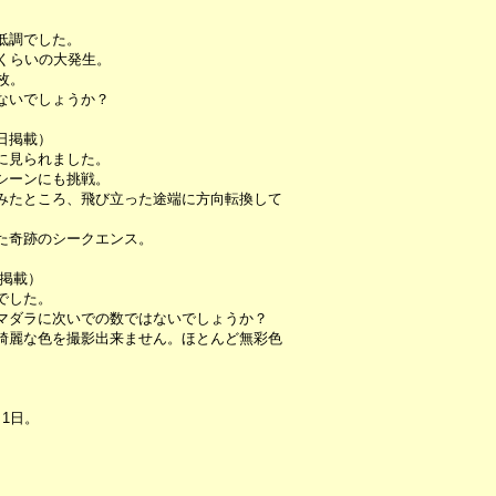
低調でした。
くらいの大発生。
枚。
ないでしょうか？
5日掲載）
に見られました。
シーンにも挑戦。
みたところ、飛び立った途端に方向転換して
た奇跡のシークエンス。
日掲載）
でした。
マダラに次いでの数ではないでしょうか？
綺麗な色を撮影出来ません。ほとんど無彩色
。
1日。