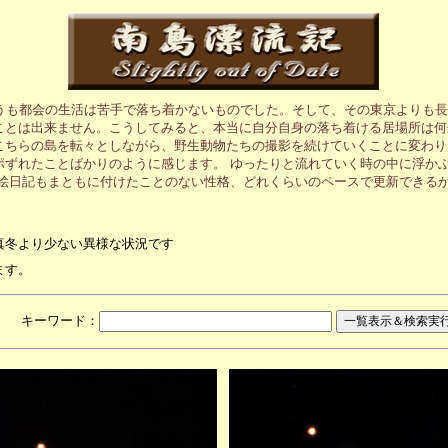
うも都会の生活は苦手で落ち着かないものでした。そして、その東京よりも長
ことは出来ません。こうしてみると、本当に自分自身の落ち着ける居場所は何
こちらの島を転々としながら、野生動物たちの撮影を続けていくことに変わり
ポずれたことばかりのように感じます。 ゆったりと流れていく時の中に浮か
の絵日記もまともに付けたことのない性格、どれくらいのペースで更新できる
真冬より少ない異様な状況です
ます。
月 キーワード：