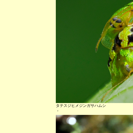
タテスジヒメジンガサハムシ
・