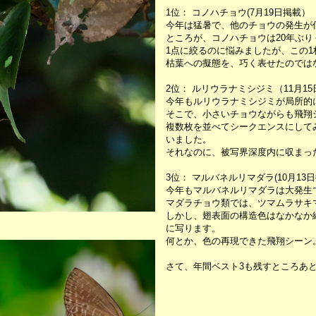
1位： コノハチョウ(7月19日掲載）
今年は猛暑で、他のチョウの発生が
ところが、コノハチョウは20年ぶり
1点に絞るのに悩みましたが、この1
枯葉への擬態を、巧く表せたのでは
2位： ルリウラナミシジミ（11月1
今年もルリウラナミシジミが局所的
そこで、小さいチョウながらも飛翔
複数枚を並べてシークエンスにして
いました。
それなのに、被写界深度内に収まっ
3位： マルバネルリマダラ(10月13
今年もマルバネルリマダラは大発生
マダラチョウ類では、ツマムラサキ
しかし、翅表面の構造色はなかなか
に写ります。
何とか、色の再現できた飛翔シーン
さて、年間ベスト3も残すところあと