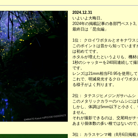
2024.12.31
いよいよ大晦日。
2024年の掲載記事の各部門ベスト3
最終日は「昆虫編」
1位： クロイワボタルとオキナワス
このポイントは昔から知っています
は初めてです。
ホタルが増えたというよりも、機材
1秒のシャッターを240回連続して
です。
レンズは21mm相当F0.95を使用し
これで、明滅発光するクロイワボタ
る様子がよく判ります。
2位： タテスジヒメジンガサハムシ（
このメタリックカラーのハムシには
しかし、体調は5mm以下と小さく
ません。
それが撮影できるのは、交尾時がチ
あまり個体数の多い種ではないので
3位： カラスヤンマ雌（8月6日掲載