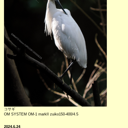
コサギ
OM SYSTEM OM-1 markII zuiko150-400/4.5
2024.6.24