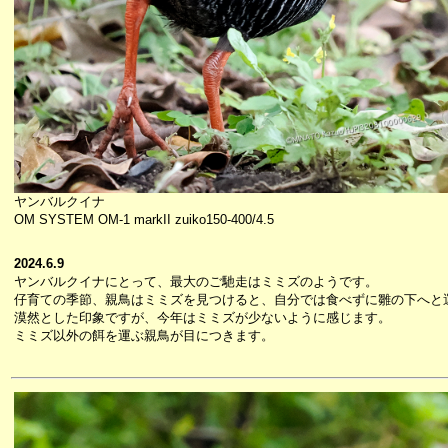
ヤンバルクイナ
OM SYSTEM OM-1 markII zuiko150-400/4.5
2024.6.9
ヤンバルクイナにとって、最大のご馳走はミミズのようです。
仔育ての季節、親鳥はミミズを見つけると、自分では食べずに雛の下へと
漠然とした印象ですが、今年はミミズが少ないように感じます。
ミミズ以外の餌を運ぶ親鳥が目につきます。