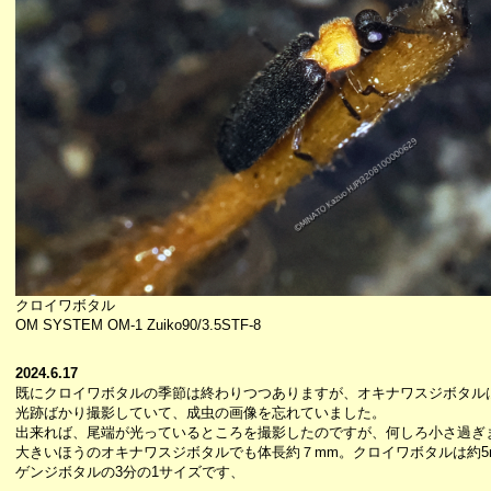
クロイワボタル
OM SYSTEM OM-1 Zuiko90/3.5STF-8
2024.6.17
既にクロイワボタルの季節は終わりつつありますが、オキナワスジボタル
光跡ばかり撮影していて、成虫の画像を忘れていました。
出来れば、尾端が光っているところを撮影したのですが、何しろ小さ過ぎ
大きいほうのオキナワスジボタルでも体長約７mm。クロイワボタルは約5
ゲンジボタルの3分の1サイズです、