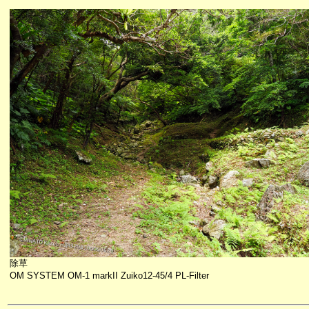
除草
OM SYSTEM OM-1 markII Zuiko12-45/4 PL-Filter