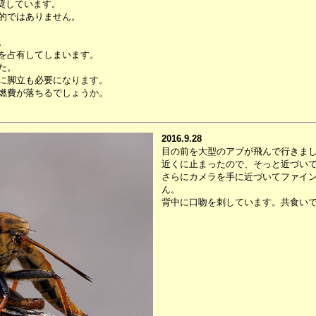
奨しています。
的ではありません。
。
を占有してしまいます。
た。
に脚立も必要になります。
燃費が落ちるでしょうか。
2016.9.28
目の前を大型のアブが飛んで行きま
近くに止まったので、そっと近づい
さらにカメラを手に近づいてファイ
ん。
背中に口吻を刺しています。共食い