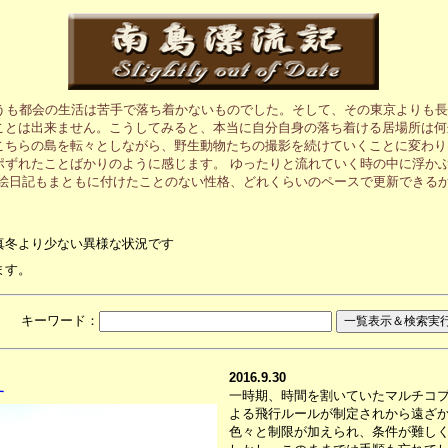
うも都会の生活は苦手で落ち着かないものでした。そして、その東京よりも長
ことは出来ません。こうしてみると、本当に自分自身の落ち着ける居場所は何
こちらの島を転々としながら、野生動物たちの撮影を続けていくことに変わり
ポずれたことばかりのように感じます。 ゆったりと流れていく時の中に浮か
の絵日記もまともに付けたことのない性格、どれくらいのペースで更新できる
真冬より少ない異様な状況です
ます。
月 キーワード：
2016.9.30
す
一時期、時間を割いていたマルチコ
よる飛行ルールが制定されから遠ざ
色々と制限が加えられ、条件が難し