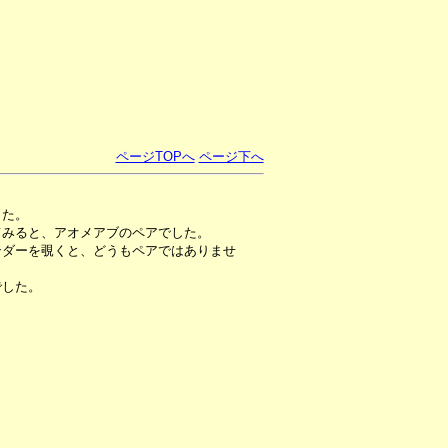
ページTOPへ
ページ下へ
した。
てみると、アオメアブのペアでした。
ンダーを覗くと、どうもペアではありませ
でした。