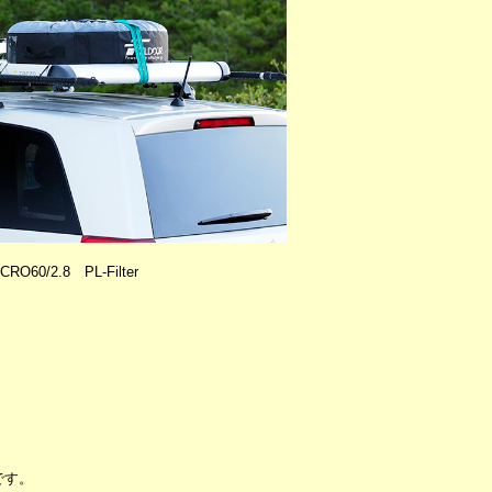
RO60/2.8 PL-Filter
です。