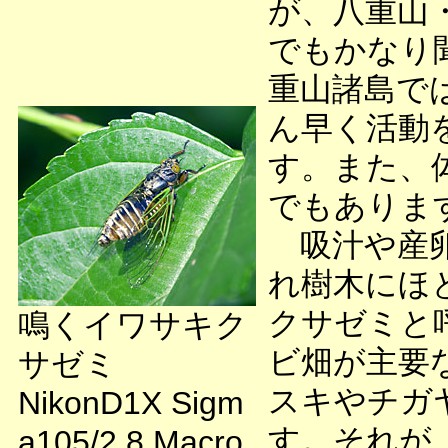
が、八重山
でもかなり
重山諸島で
ん早く活動
す。また、体
でもありま
吸汁や産卵
れ樹木にほ
クサゼミと
鳴くイワサキク
ビ畑が主要な
サゼミ
スキやチガ
NikonD1X Sigm
す。それが
a105/2.8 Macro