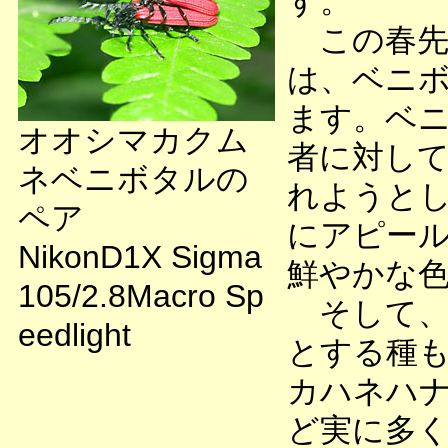
す。
この春先
は、ベニ
ます。ベ
オオシマカクム
者に対し
ネベニボタルの
れようと
ペア
にアピー
NikonD1X Sigma
鮮やかな
105/2.8Macro Sp
そして、
eedlight
とする種
カハネハナ
ど実に多