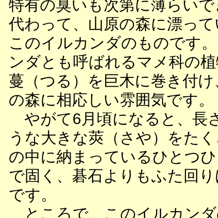
特有の臭いも次第に薄らいで
代わって、山原の森に漂って
このイルカンダのものです。
ンダとも呼ばれるマメ科の植
蔓（つる）を巨木に巻き付け
の森に相応しい雰囲気です。
やがて6月頃になると、長さ
うな大きな莢（さや）をたく
の中に納まっているひとつひ
で固く、碁石よりもふた回り
です。
ところで、このイルカンダ