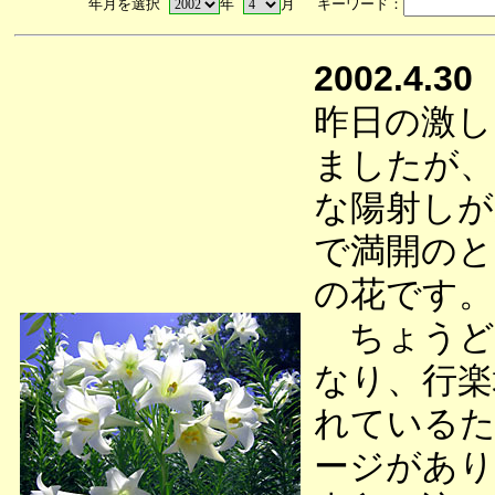
年月を選択
年
月 キーワード：
2002.4.30
昨日の激し
ましたが、
な陽射しが
で満開のと
の花です。
ちょうど
なり、行楽
れているた
ージがあり