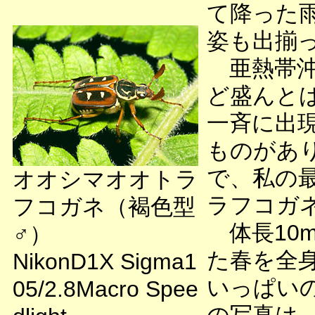
て降った
姿も出揃
亜熱帯沖
ど盛んと
一斉に出
ものがあ
で、私の
オオシマオオトラ
ラフコガ
フコガネ（褐色型
体長10
♂）
た春を全
NikonD1X Sigma1
いっぱい
05/2.8Macro Spee