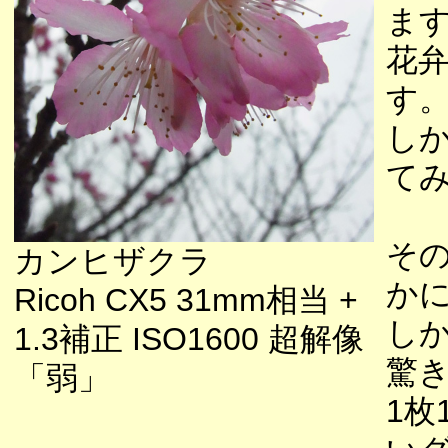
ま
花
す
し
て
そ
カンヒザクラ
か
Ricoh CX5 31mm相当 +
し
1.3補正 ISO1600 超解像
驚
「弱」
1