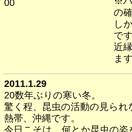
※
00
の
し
で
近
ま
2011.1.29
20数年ぶりの寒い冬。
驚く程、昆虫の活動の見られ
熱帯、沖縄です。
今日こそは、何とか昆虫の姿