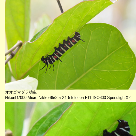
オオゴマダラ幼虫
NikonD7000 Micro Nikkor85/3.5 X1.5Telecon F11 ISO800 SpeedlightX2