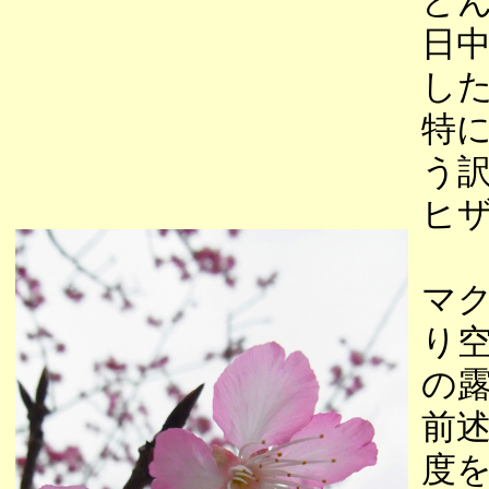
ど
日
し
特に
う
ヒ
マク
り空
の
前
度を