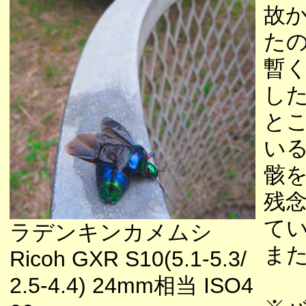
故
た
暫
し
と
い
骸
残
て
ラデンキンカメムシ
ま
Ricoh GXR S10(5.1-5.3/
2.5-4.4) 24mm相当 ISO4