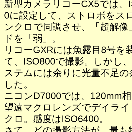
新型カメラリコーCX5では、IS
0に設定して、ストロボをス
ンクロで同調させ、「超解像
ドを「弱」。
リコーGXRには魚露目8号を
て、ISO800で撮影。しかし
ステムには余りに光量不足の
した。
ニコンD7000では、120mm
望遠マクロレンズでデイライ
クロ。感度はISO6400。
さて、どの撮影方法が、最も