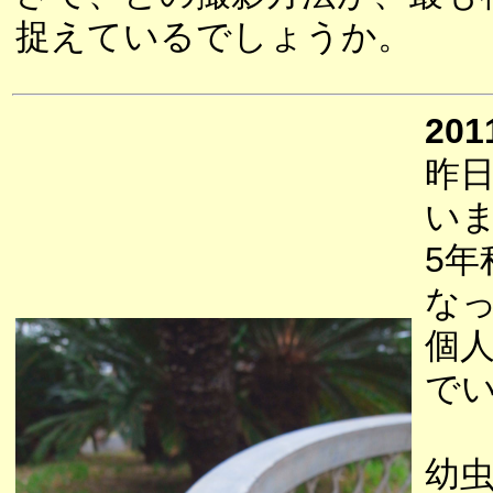
捉えているでしょうか。
201
昨
い
5
な
個
で
幼