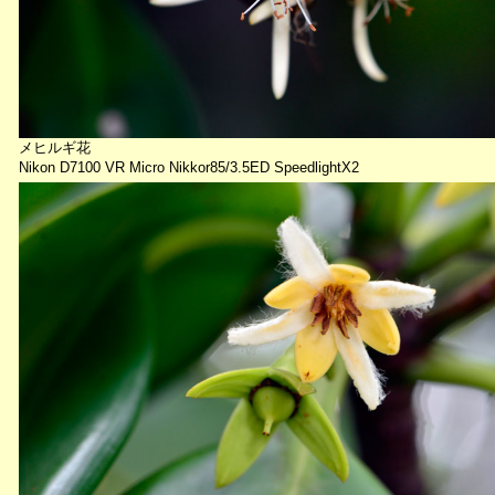
メヒルギ花
Nikon D7100 VR Micro Nikkor85/3.5ED SpeedlightX2