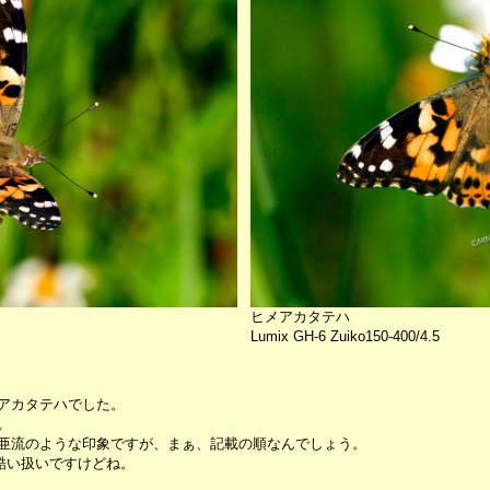
ヒメアカタテハ
Lumix GH-6 Zuiko150-400/4.5
アカタテハでした。
。
亜流のような印象ですが、まぁ、記載の順なんでしょう。
と酷い扱いですけどね。