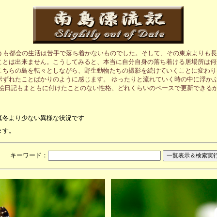
うも都会の生活は苦手で落ち着かないものでした。そして、その東京よりも長
ことは出来ません。こうしてみると、本当に自分自身の落ち着ける居場所は何
こちらの島を転々としながら、野生動物たちの撮影を続けていくことに変わり
ポずれたことばかりのように感じます。 ゆったりと流れていく時の中に浮か
の絵日記もまともに付けたことのない性格、どれくらいのペースで更新できる
真冬より少ない異様な状況です
ます。
月 キーワード：