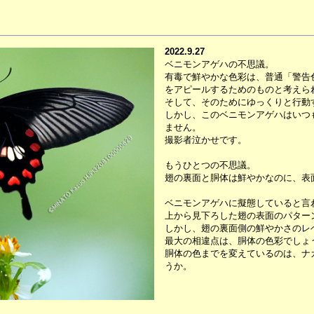
2022.9.27
ベニモンアゲハの不思議。
有毒で鮮やかな色彩は、普通「警告
をアピールするためのものと考えら
そして、そのためにゆっくりと行動
しかし、このベニモンアゲハはいつ
ません。
撮影者泣かせです。
もうひとつの不思議。
翅の裏面と胴体は鮮やかなのに、表
ベニモンアゲハに擬態していると言わ
上から見下ろした翅の表面のパター
しかし、翅の裏面側の鮮やかさのレ
最大の相違点は、胴体の色彩でしょ
胴体の色までを変えているのは、ナ
うか。