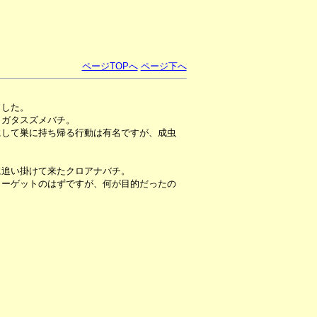
ページTOPへ
ページ下へ
ました。
コガタスズメバチ。
にして巣に持ち帰る行動は有名ですが、成虫
に追い掛けて来たクロアナバチ。
ターゲットのはずですが、何が目的だったの