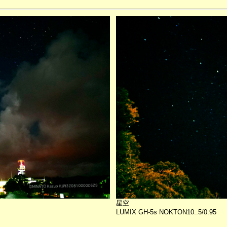
星空
LUMIX GH-5s NOKTON10..5/0.95