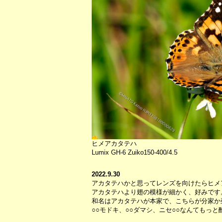
ヒメアカタテハ
Lumix GH-6 Zuiko150-400/4.5
2022.9.30
アカタテハかと思ってレンズを向けたらヒメ
アカタテハより翅の模様が細かく、好みです
和名はアカタテハが本家で、こちらが分家か
○○モドキ、○○ダマシ、ニセ○○なんてもっ