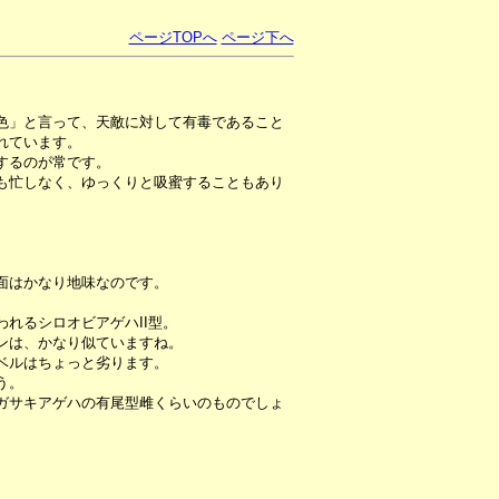
ページTOPへ
ページ下へ
色」と言って、天敵に対して有毒であること
れています。
するのが常です。
も忙しなく、ゆっくりと吸蜜することもあり
面はかなり地味なのです。
れるシロオビアゲハII型。
ンは、かなり似ていますね。
ベルはちょっと劣ります。
う。
ガサキアゲハの有尾型雌くらいのものでしょ