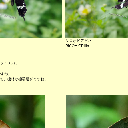
シロオビアゲハ
RICOH GRIIIx
は久しぶり。
ですね。
るので、機材が極端過ぎますね。