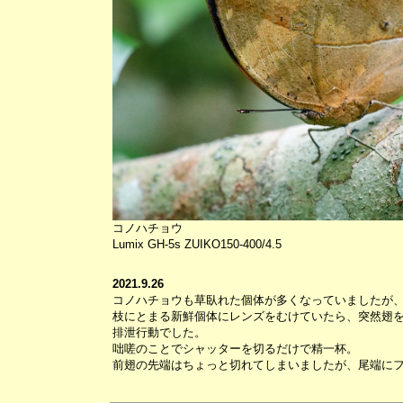
コノハチョウ
Lumix GH-5s ZUIKO150-400/4.5
2021.9.26
コノハチョウも草臥れた個体が多くなっていましたが
枝にとまる新鮮個体にレンズをむけていたら、突然翅
排泄行動でした。
咄嗟のことでシャッターを切るだけで精一杯。
前翅の先端はちょっと切れてしまいましたが、尾端に