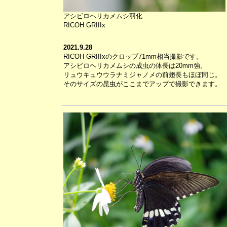
アシビロヘリカメムシ羽化
RICOH GRIIIx
2021.9.28
RICOH GRIIIxのクロップ71mm相当撮影です。
アシビロヘリカメムシの成虫の体長は20mm強。
リュウキュウウラナミジャノメの前翅長もほぼ同じ。
そのサイズの昆虫がここまでアップで撮影できます。