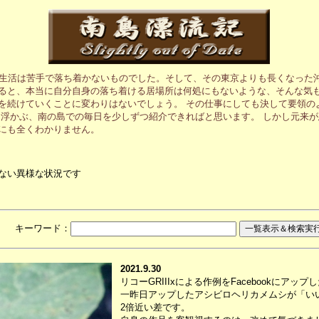
の生活は苦手で落ち着かないものでした。そして、その東京よりも長くなった
ると、本当に自分自身の落ち着ける居場所は何処にもないような、そんな気も
を続けていくことに変わりはないでしょう。 その仕事にしても決して要領の
に浮かぶ、南の島での毎日を少しずつ紹介できればと思います。 しかし元来
にも全くわかりません。
ない異様な状況です
月 キーワード：
2021.9.30
リコーGRIIIxによる作例をFacebookに
一昨日アップしたアシビロヘリカメムシが「い
2倍近い差です。