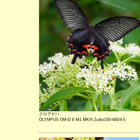
クロアゲハ
OLYMPUS OM-D E-M1 MKIII Zuiko150-400/4.5