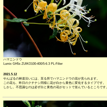
ハマニンドウ
Lumix GH5s ZUIKO100-400/5-6.3 PL-Filter
2021.5.12
やんばるの林道沿いには、至る所でハマニンドウの花が見られます。
この花も、昨日のクチナシ同様に花が白から黄色に変化するタイプです。
しかし。不思議なのは必ず白と黄色の花がセットで並んでいるところです