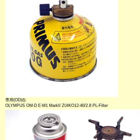
専用(OD)缶
OLYMPUS OM-D E-M1 MarkII ZUIKO12-40/2.8 PL-Filter