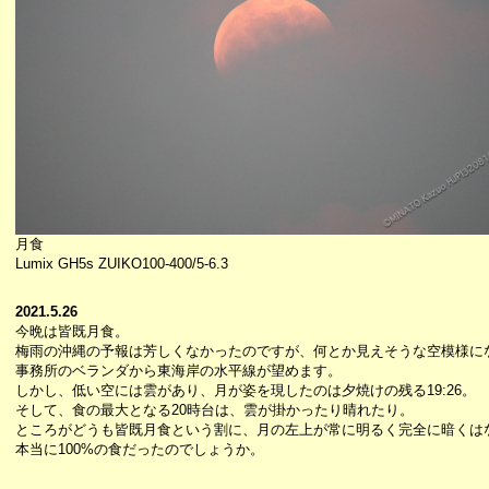
月食
Lumix GH5s ZUIKO100-400/5-6.3
2021.5.26
今晩は皆既月食。
梅雨の沖縄の予報は芳しくなかったのですが、何とか見えそうな空模様に
事務所のベランダから東海岸の水平線が望めます。
しかし、低い空には雲があり、月が姿を現したのは夕焼けの残る19:26。
そして、食の最大となる20時台は、雲が掛かったり晴れたり。
ところがどうも皆既月食という割に、月の左上が常に明るく完全に暗くは
本当に100%の食だったのでしょうか。