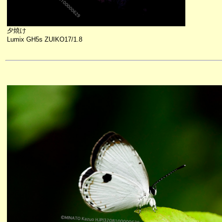
夕焼け
Lumix GH5s ZUIKO17/1.8