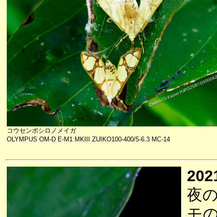
コウセンポシロノメイガ
OLYMPUS OM-D E-M1 MKIII ZUIKO100-400/5-6.3 MC-14
202
夜
モ