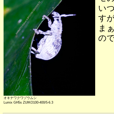
い
す
ま
の
オキナワクワゾウムシ
Lumix GH5s ZUIKO100-400/5-6.3