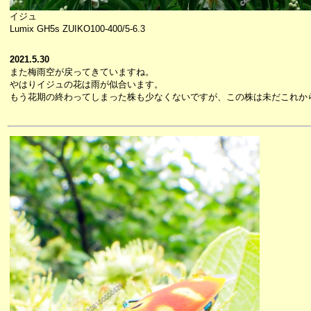
イジュ
Lumix GH5s ZUIKO100-400/5-6.3
2021.5.30
また梅雨空が戻ってきていますね。
やはりイジュの花は雨が似合います。
もう花期の終わってしまった株も少なくないですが、この株は未だこれか