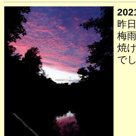
202
昨
梅
焼
で