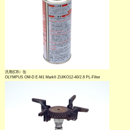
汎用(CB）缶
OLYMPUS OM-D E-M1 MarkII ZUIKO12-40/2.8 PL-Filter