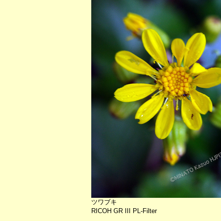
ツワブキ
RICOH GR III PL-Filter