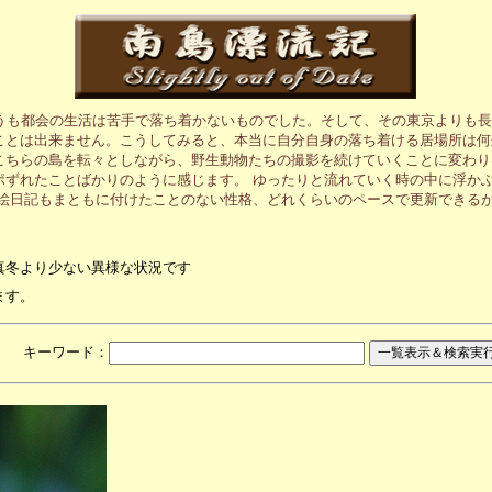
うも都会の生活は苦手で落ち着かないものでした。そして、その東京よりも長
ことは出来ません。こうしてみると、本当に自分自身の落ち着ける居場所は何
こちらの島を転々としながら、野生動物たちの撮影を続けていくことに変わり
ポずれたことばかりのように感じます。 ゆったりと流れていく時の中に浮か
の絵日記もまともに付けたことのない性格、どれくらいのペースで更新できる
真冬より少ない異様な状況です
ます。
月 キーワード：