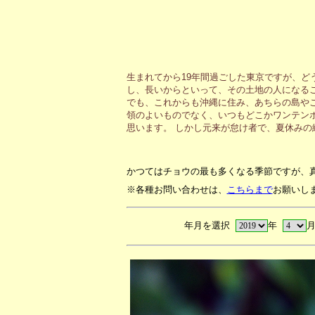
生まれてから19年間過ごした東京ですが、ど
し、長いからといって、その土地の人になる
でも、これからも沖縄に住み、あちらの島や
領のよいものでなく、いつもどこかワンテン
思います。 しかし元来が怠け者で、夏休み
かつてはチョウの最も多くなる季節ですが、
※各種お問い合わせは、
こちらまで
お願いし
年月を選択
年