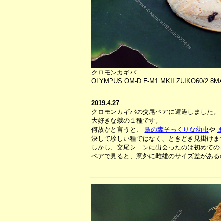
クロモンカギバ
OLYMPUS OM-D E-M1 MKII ZUIKO60/2.8
2019.4.27
クロモンカギバの交尾ペアに遭遇しました。
大好きな蛾の１種です。
何故かと言うと、
鳥の糞そっくりな幼虫
や
決して珍しい種ではなく、ときどき見掛けま
しかし、交尾シーンに出会ったのは初めての
ペアで見ると、意外に雌雄のサイズ差がある