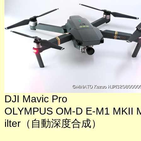
DJI Mavic Pro
OLYMPUS OM-D E-M1 MKII M
ilter（自動深度合成）