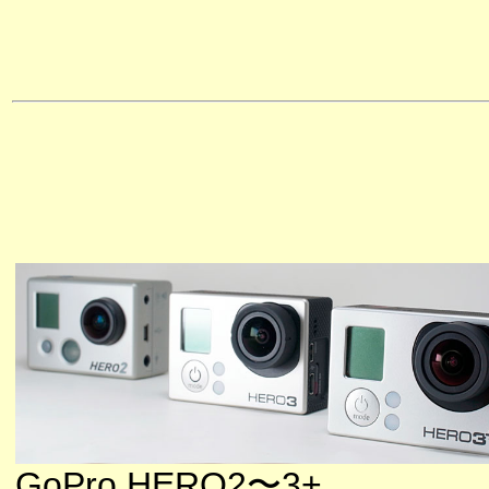
GoPro HERO2〜3+