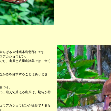
やんばる＝沖縄本島北部）です。
ウアカショウビン。
でも、山原と八重山諸島では、全く
なか姿を目撃することはありませ
鳥です。
に出迎えて貰える山原は、期待が持
ュウアカショウビンが撮影できるな
す。