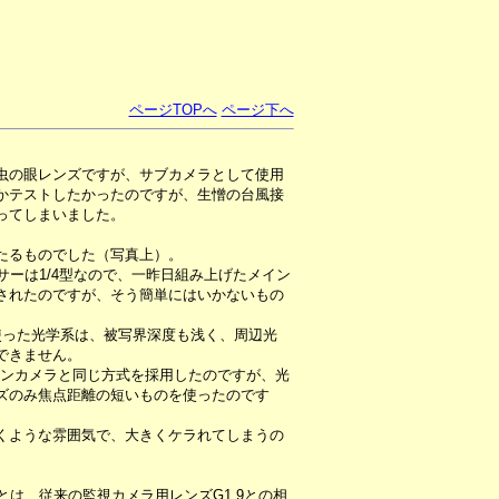
ページTOPへ
ページ下へ
虫の眼レンズですが、サブカメラとして使用
かテストしたかったのですが、生憎の台風接
ってしまいました。
たるものでした（写真上）。
サーは1/4型なので、一昨日組み上げたメイン
されたのですが、そう簡単にはいかないもの
使った光学系は、被写界深度も浅く、周辺光
できません。
インカメラと同じ方式を採用したのですが、光
ズのみ焦点距離の短いものを使ったのです
くような雰囲気で、大きくケラれてしまうの
とは、従来の監視カメラ用レンズG1.9との相