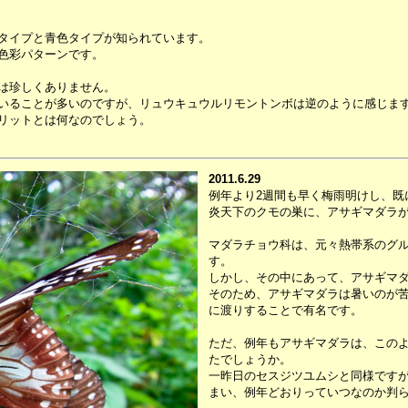
タイプと青色タイプが知られています。
色彩パターンです。
は珍しくありません。
いることが多いのですが、リュウキュウルリモントンボは逆のように感じま
リットとは何なのでしょう。
2011.6.29
例年より2週間も早く梅雨明けし、既
炎天下のクモの巣に、アサギマダラ
マダラチョウ科は、元々熱帯系のグ
す。
しかし、その中にあって、アサギマ
そのため、アサギマダラは暑いのが
に渡りすることで有名です。
ただ、例年もアサギマダラは、この
たでしょうか。
一昨日のセスジツユムシと同様です
まい、例年どおりっていつなのか判