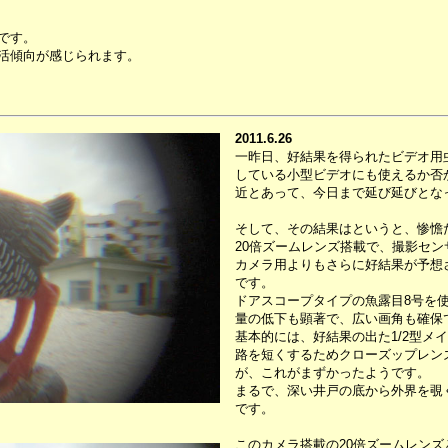
です。
活傾向が感じられます。
2011.6.26
一昨日、好結果を得られたビデオ用
している小型ビデオにも使えるか否
近とあって、今日まで延び延びとな
そして、その結果はというと、惨憺
20倍ズームレンズ搭載で、撮影セン
カメラ用よりもさらに好結果が予想
です。
ドアスコープタイプの魚露目8号を
量の低下も顕著で、広い画角も確保
基本的には、好結果の出た1/2型メ
路を短くするためクローズップレン
が、これがまずかったようです。
まるで、深い井戸の底から外界を覗
です。
このカメラ搭載の20倍ズームレンズ