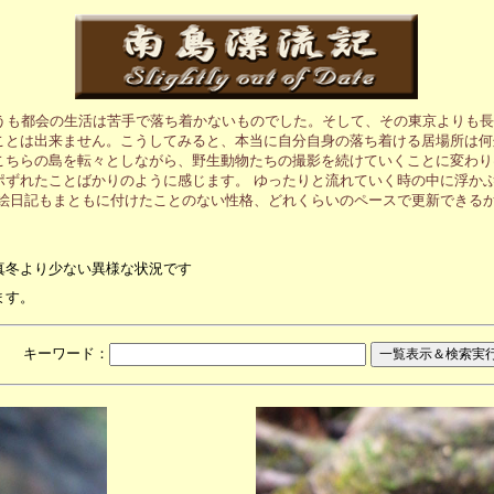
うも都会の生活は苦手で落ち着かないものでした。そして、その東京よりも長
ことは出来ません。こうしてみると、本当に自分自身の落ち着ける居場所は何
こちらの島を転々としながら、野生動物たちの撮影を続けていくことに変わり
ポずれたことばかりのように感じます。 ゆったりと流れていく時の中に浮か
の絵日記もまともに付けたことのない性格、どれくらいのペースで更新できる
真冬より少ない異様な状況です
ます。
月 キーワード：