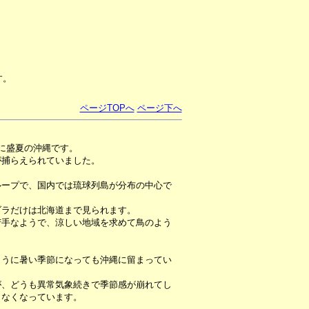
す。
ページTOPへ
ページ下へ
に盛夏の沖縄です。
が捕らえられていました。
ループで、国内では琉球列島が分布の中心で
ダラだけは北海道まで見られます。
苦手なようで、涼しい地域を求めて鳥のよう
ように暑い季節になっても沖縄に留まってい
が、どうも異常気象続きで季節感が崩れてし
らなくなっています。