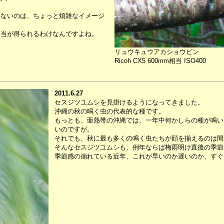
ケないのは、ちょっと煩雑なイメージ
相当が得られるわけなんですよね。
リュウキュウアカショウビン
Ricoh CX5 600mm相当 ISO400
2011.6.27
セスジツユムシを見掛けるようになってきました。
沖縄の秋の鳴く虫の代表的な種です。
もっとも、亜熱帯の沖縄では、一年中何かしらの種が鳴い
いのですが。
それでも、秋に最も多くの鳴く虫たちが顔を揃えるのは間
そんなセスジツユムシも、例年ならば梅雨明け直後の季節
季節感の崩れている近年、これが早いのか遅いのか、すぐ