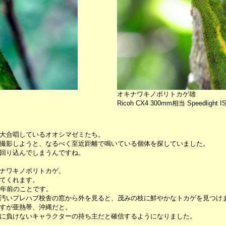
オキナワキノボリトカゲ雄
Ricoh CX4 300mm相当 Speedlight I
大合唱しているオオシマゼミたち。
撮影しようと、なるべく至近距離で鳴いている個体を探していました。
回り込んでしまうんですね。
ナワキノボリトカゲ。
てくれます。
2年前のことです。
汚いプレハブ校舎の窓から外を見ると、茂みの枝に鮮やかなトカゲを見つけ
すが亜熱帯、沖縄だと。
に負けないキャラクターの持ち主だと確信するようになりました。