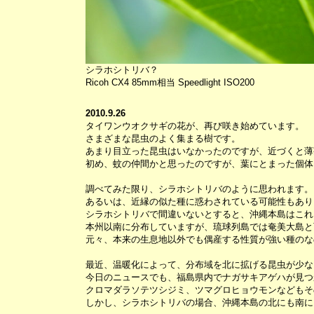
シラホシトリバ？
Ricoh CX4 85mm相当 Speedlight ISO200
2010.9.26
タイワンウオクサギの花が、再び咲き始めています。
さまざまな昆虫のよく集まる樹です。
あまり目立った昆虫はいなかったのですが、近づくと薄
初め、蚊の仲間かと思ったのですが、葉にとまった個体
調べてみた限り、シラホシトリバのように思われます。
あるいは、近縁の似た種に惑わされている可能性もあり
シラホシトリバで間違いないとすると、沖縄本島はこれ
本州以南に分布していますが、琉球列島では奄美大島と
元々、本来の生息地以外でも偶産する性質が強い種のな
最近、温暖化によって、分布域を北に拡げる昆虫が少な
今日のニュースでも、福島県内でナガサキアゲハが見つ
クロマダラソテツシジミ、ツマグロヒョウモンなどもそ
しかし、シラホシトリバの場合、沖縄本島の北にも南に