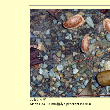
スダジイ実
Ricoh CX4 105mm相当 Speedlight ISO100