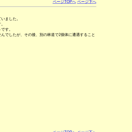
ページTOPへ
ページ下へ
ていました。
す。
うです。
せんでしたが、その後、別の林道で2個体に遭遇すること