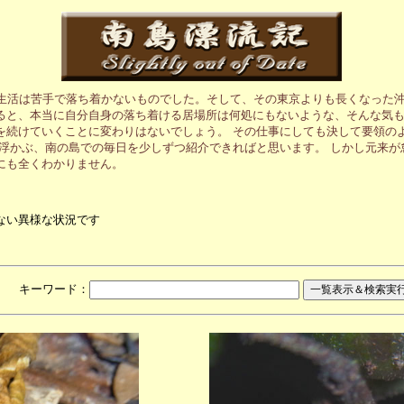
の生活は苦手で落ち着かないものでした。そして、その東京よりも長くなった沖
ると、本当に自分自身の落ち着ける居場所は何処にもないような、そんな気も
を続けていくことに変わりはないでしょう。 その仕事にしても決して要領の
に浮かぶ、南の島での毎日を少しずつ紹介できればと思います。 しかし元来
にも全くわかりません。
ない異様な状況です
月 キーワード：