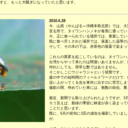
すと、もっと大騒ぎになっていたと思います。
2010.6.28
今、山原（やんばる＝沖縄本島北部）では、大
至る所で、タイワンハンノキが食害に遇ってい
今、正に食べられている場所では、黄葉してい
既に食べ尽くされた場所では、落葉した温帯の
そして、その木の下は、赤茶色の落葉で染まっ
これらの異変を起こしているのは、タイワンハ
台湾からやって来たのは間違いありませんが、
何れにしても、尋常な数ではありません。
そこかしこにウジャウジャという状態です。
森の中での短時間のフィールドワークだけで、
這い上がってくる虫を車外に出すのに苦労しま
撮影の間、停めていた車には、無数の幼虫、糞
最近、新聞でも取り上げられたようですが、3
そう言えば、新緑の季節に林道が赤く染まって
ことだと思います。
既に、6月の初旬に1匹の成虫を撮影していま
が。