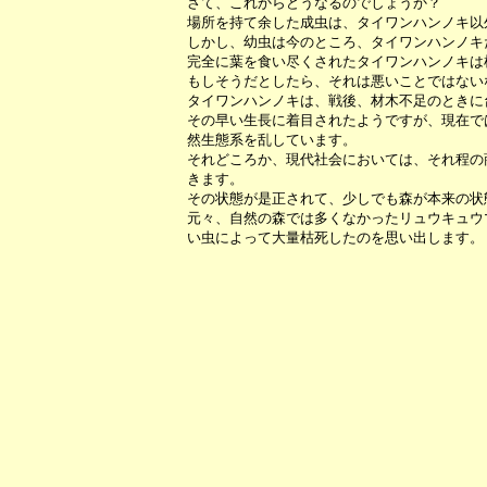
さて、これからどうなるのでしょうか？
場所を持て余した成虫は、タイワンハンノキ以
しかし、幼虫は今のところ、タイワンハンノキ
完全に葉を食い尽くされたタイワンハンノキは
もしそうだとしたら、それは悪いことではない
タイワンハンノキは、戦後、材木不足のときに
その早い生長に着目されたようですが、現在で
然生態系を乱しています。
それどころか、現代社会においては、それ程の
きます。
その状態が是正されて、少しでも森が本来の状
元々、自然の森では多くなかったリュウキュウ
い虫によって大量枯死したのを思い出します。