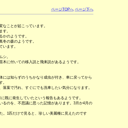
ページTOPへ
ページ下へ
変なことが起こっています。
ます。
るかのようです。
真冬の森のようです。
ています。
ムシ。
苗木に付いての移入説と飛来説があるようです。
体には知らずのうちかなり成虫が付き、車に戻ってから
す。
、落葉で汚れ、すぐにでも洗車したい気分になります。
月に既に発生していたという報告もあるようです。
いるのを、不思議に思った記憶があります。3月か4月の
した。1匹だけで見ると、珍しい美麗種に見えたのです