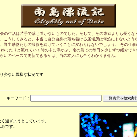
都会の生活は苦手で落ち着かないものでした。そして、その東京よりも長くな
。こうしてみると、本当に自分自身の落ち着ける居場所は何処にもないような
、野生動物たちの撮影を続けていくことに変わりはないでしょう。 その仕事
 ゆったりと流れていく時の中に浮かぶ、南の島での毎日を少しずつ紹介でき
らいのペースで更新できるかは、当の本人にも全くわかりません。
り少ない異様な状況です
月 キーワード：
なく過ぎようとしています。
しみです。