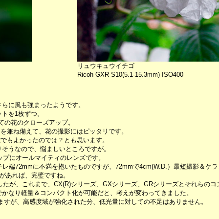
リュウキュウイチゴ
Ricoh GXR S10(5.1-15.3mm) ISO400
さらに風も強まったようです。
トを1枚ずつ。
しての花のクローズアップ。
ケを兼ね備えて、花の撮影にはピッタリです。
離でもよかったのでは？とも思います。
りそうなので、悩ましいところですが。
アップにオールマイティのレンズです。
テレ端72mmに不満を抱いたものですが、72mmで4cm(W.D.）最短撮影
ットがあれば、完璧ですね。
したが、これまで、CX(R)シリーズ、GXシリーズ、GRシリーズとそれらの
タルでかなり軽量＆コンパクト化が可能だと、考えが変わってきました。
素が抜けていますが、高感度域が強化された分、低光量に対しての不足はありません。