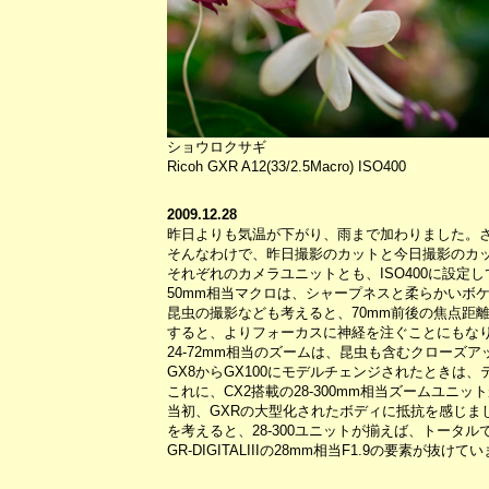
ショウロクサギ
Ricoh GXR A12(33/2.5Macro) ISO400
2009.12.28
昨日よりも気温が下がり、雨まで加わりました。
そんなわけで、昨日撮影のカットと今日撮影のカッ
それぞれのカメラユニットとも、ISO400に設定
50mm相当マクロは、シャープネスと柔らかいボ
昆虫の撮影なども考えると、70mm前後の焦点距
すると、よりフォーカスに神経を注ぐことにもな
24-72mm相当のズームは、昆虫も含むクローズ
GX8からGX100にモデルチェンジされたときは、
これに、CX2搭載の28-300mm相当ズームユニ
当初、GXRの大型化されたボディに抵抗を感じま
を考えると、28-300ユニットが揃えば、トー
GR-DIGITALIIIの28mm相当F1.9の要