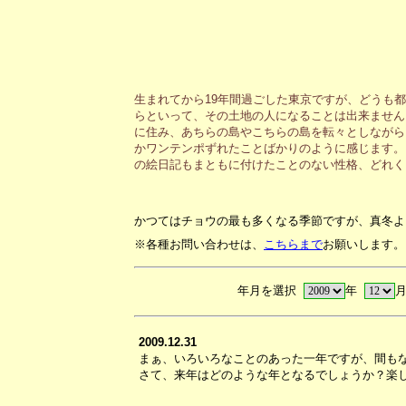
生まれてから19年間過ごした東京ですが、どうも
らといって、その土地の人になることは出来ません
に住み、あちらの島やこちらの島を転々としながら
かワンテンポずれたことばかりのように感じます。
の絵日記もまともに付けたことのない性格、どれく
かつてはチョウの最も多くなる季節ですが、真冬よ
※各種お問い合わせは、
こちらまで
お願いします。
年月を選択
年
2009.12.31
まぁ、いろいろなことのあった一年ですが、間も
さて、来年はどのような年となるでしょうか？楽