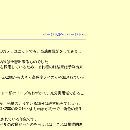
ページTOPへ
ページ下へ
S10カメラユニットでも、高感度撮影をしてみまし
の結果は予想出来るものでした。
型素子を採用しているため、それ程の好結果は予測出来
、GX200から大きく高感度ノイズが軽減されている
シャドー部のノイズもわずかで、充分実用域であるこ
ますが、光量の足りている部分は許容範囲でしょう。
X200のISO1600より画素が均一で、偽色の発生
軽減されている印象です。
ベルの改良だったのを考えれば、これは飛躍的進