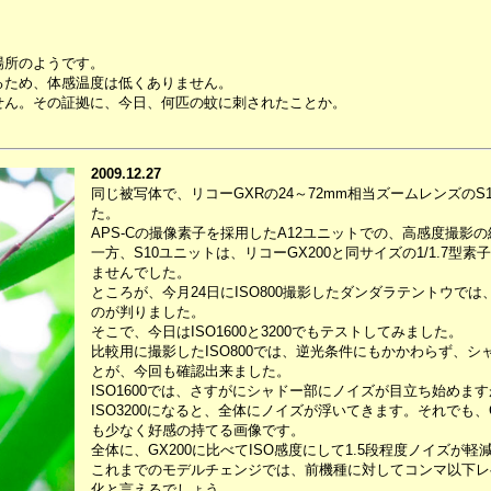
場所のようです。
るため、体感温度は低くありません。
せん。その証拠に、今日、何匹の蚊に刺されたことか。
2009.12.27
同じ被写体で、リコーGXRの24～72mm相当ズームレンズの
た。
APS-Cの撮像素子を採用したA12ユニットでの、高感度撮影
一方、S10ユニットは、リコーGX200と同サイズの1/1.7
ませんでした。
ところが、今月24日にISO800撮影したダンダラテントウでは
のが判りました。
そこで、今日はISO1600と3200でもテストしてみました。
比較用に撮影したISO800では、逆光条件にもかかわらず、
とが、今回も確認出来ました。
ISO1600では、さすがにシャドー部にノイズが目立ち始め
ISO3200になると、全体にノイズが浮いてきます。それでも、G
も少なく好感の持てる画像です。
全体に、GX200に比べてISO感度にして1.5段程度ノイズが
これまでのモデルチェンジでは、前機種に対してコンマ以下レ
化と言えるでしょう。