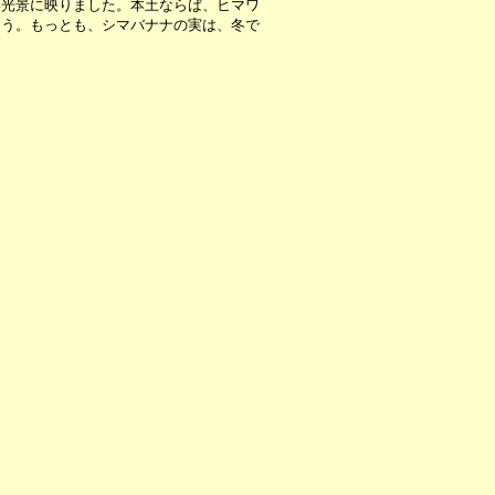
い光景に映りました。本土ならば、ヒマワ
ょう。もっとも、シマバナナの実は、冬で