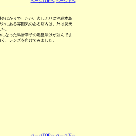
ページTOPへ
ページ下へ
機会ばかりでしたが、久しぶりに沖縄本島
郊外にある雰囲気のある店内は、外は炎天
した。
になった島唐辛子の泡盛漬けが並んでま
白く、レンズを向けてみました。
ページTOPへ
ページ下へ