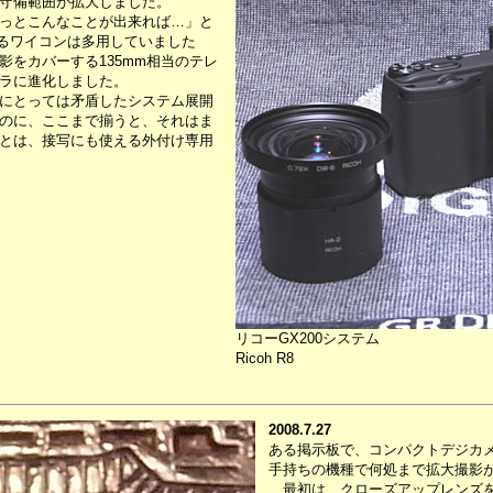
守備範囲が拡大しました。
っとこんなことが出来れば…」と
なるワイコンは多用していました
をカバーする135mm相当のテレ
ラに進化しました。
にとっては矛盾したシステム展開
のに、ここまで揃うと、それはま
とは、接写にも使える外付け専用
リコーGX200システム
Ricoh R8
2008.7.27
ある掲示板で、コンパクトデジカ
手持ちの機種で何処まで拡大撮影
最初は、クローズアップレンズを