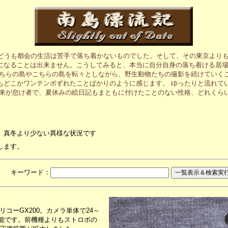
、どうも都会の生活は苦手で落ち着かないものでした。そして、その東京より
になることは出来ません。こうしてみると、本当に自分自身の落ち着ける居
あちらの島やこちらの島を転々としながら、野生動物たちの撮影を続けていく
もどこかワンテンポずれたことばかりのように感じます。 ゆったりと流れて
元来が怠け者で、夏休みの絵日記もまともに付けたことのない性格、どれくら
、真冬より少ない異様な状況です
します。
月 キーワード：
コーGX200。カメラ単体で24～
可能です。前機種よりもストロボの