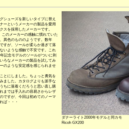
グシューズを新しいタイプに替え
ナーというメーカーの製品を愛用
クスを採用したメーカーです。
、このメーカーの感触に慣れていた
、異色のもののようです。数年
ですが、ソールが柔らか過ぎて落
ないような感触で不安です。これ
0年記念モデルのソールがついに剥
いろなメーカーの製品を試してみ
ーのような安定感を感じられませ
ことにしました。ちょっと勇気を
みました。カタログよりも派手な
うちに落着くだろうと思い直し購
れまでは手入れの容易さからレザ
のですが、今回は初めてのノーマ
れば・・・
ダナーライト2000年モデルと同カモ
Ricoh GX200