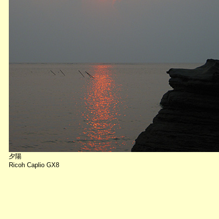
夕陽
Ricoh Caplio GX8