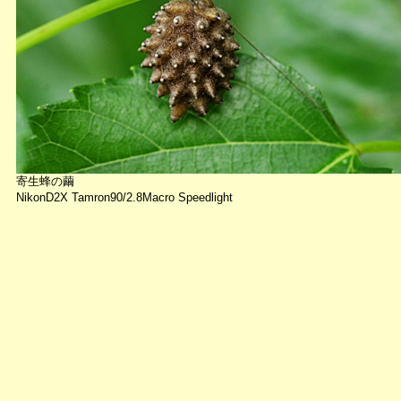
寄生蜂の繭
NikonD2X Tamron90/2.8Macro Speedlight