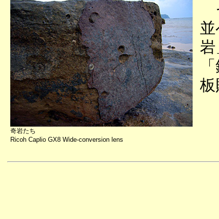
そ
並
岩
「
板
奇岩たち
Ricoh Caplio GX8 Wide-conversion lens