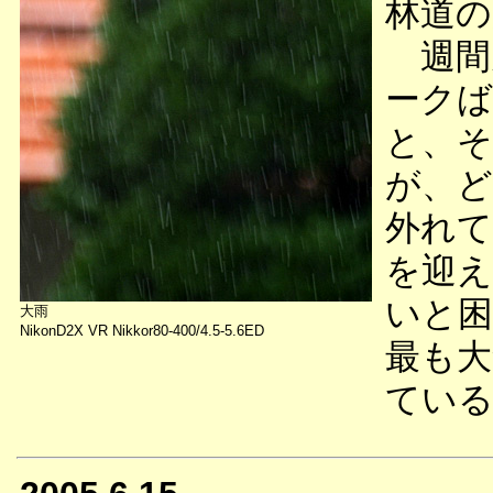
林道の
週間
ークば
と、そ
が、ど
外れて
を迎え
いと困
大雨
NikonD2X VR Nikkor80-400/4.5-5.6ED
最も大
ている