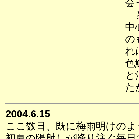
会
と
中
の
れ
色
と
た
2004.6.15
ここ数日、既に梅雨明けのよ
初夏の陽射しが降り注ぐ毎日