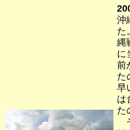
20
沖
た
縄
に
前
た
早
は
た
そ