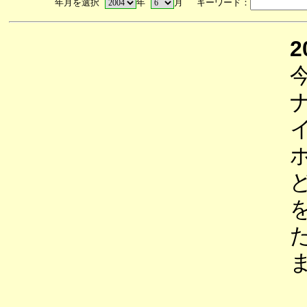
年月を選択
年
月 キーワード：
2