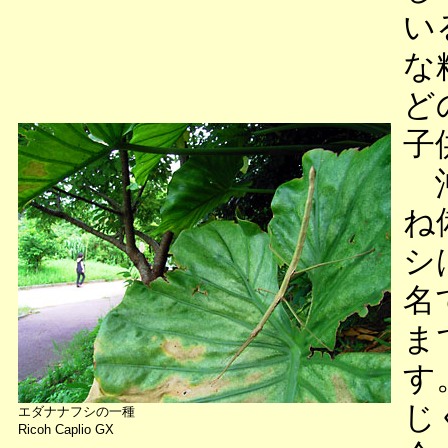
い
な
ど
子
沖
ね
シ
名
ま
す
じ
エダナナフシの一種
Ricoh Caplio GX