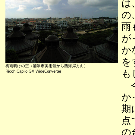
は
の
雨
が
か
を
梅雨明けの空（浦添市美術館から西海岸方向）
も
Ricoh Caplio GX WideConverter
今
か
期
点
の