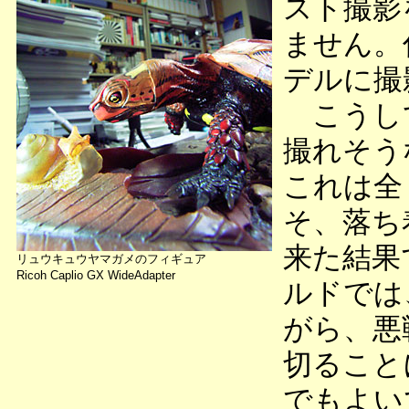
スト撮影
ません。
デルに撮
こうして
撮れそう
これは全
そ、落ち
来た結果
リュウキュウヤマガメのフィギュア
Ricoh Caplio GX WideAdapter
ルドでは
がら、悪
切ること
でもよい