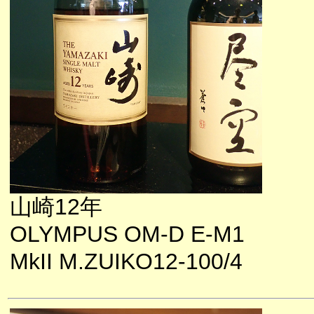
山崎12年
OLYMPUS OM-D E-M1
MkII M.ZUIKO12-100/4