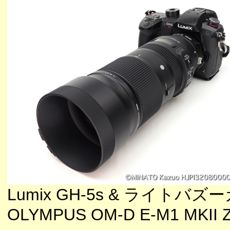
Lumix GH-5s & ライトバズ
OLYMPUS OM-D E-M1 MKII Z