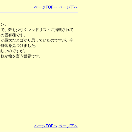
ページTOPへ
ページ下へ
タン。
りで、数も少なくレッドリストに掲載されて
）の固有種です。
落が最大だとばかり思っていたのですが、今
の群落を見つけました。
難しいのですが。
回数が物を言う世界です。
ページTOPへ
ページ下へ