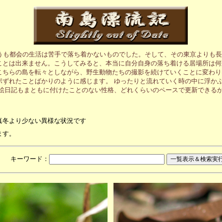
うも都会の生活は苦手で落ち着かないものでした。そして、その東京よりも長
ことは出来ません。こうしてみると、本当に自分自身の落ち着ける居場所は何
こちらの島を転々としながら、野生動物たちの撮影を続けていくことに変わり
ポずれたことばかりのように感じます。 ゆったりと流れていく時の中に浮か
の絵日記もまともに付けたことのない性格、どれくらいのペースで更新できる
真冬より少ない異様な状況です
ます。
月 キーワード：