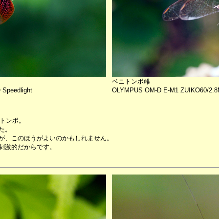
ベニトンボ雌
peedlight
OLYMPUS OM-D E-M1 ZUIKO60/2.8M
ニトンボ。
た。
が、このほうがよいのかもしれません。
刺激的だからです。