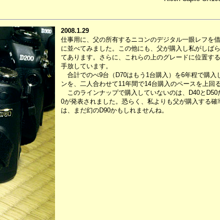
2008.1.29
仕事用に、父の所有するニコンのデジタル一眼レフを
に並べてみました。この他にも、父が購入し私がしばら
てあります。さらに、これらの上のグレードに位置する、
手放しています。
合計でのべ9台（D70はもう1台購入）を6年程で購入した
ンを、二人合わせて11年間で14台購入のペースを上回
このラインナップで購入していないのは、D40とD50
0が発表されました。恐らく、私よりも父が購入する確
は、まだ幻のD90かもしれませんね。