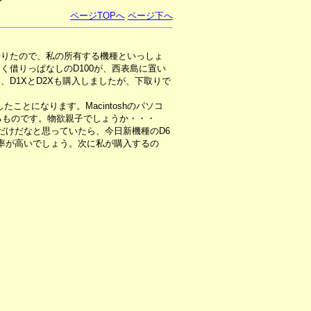
ページTOPへ
ページ下へ
借りたので、私の所有する機種といっしょ
く借りっぱなしのD100が、西表島に置い
D1XとD2Xも購入しましたが、下取りで
ことになります。Macintoshのパソコ
るものです。物欲親子でしょうか・・・
だけだなと思っていたら、今日新機種のD6
率が高いでしょう。次に私が購入するの