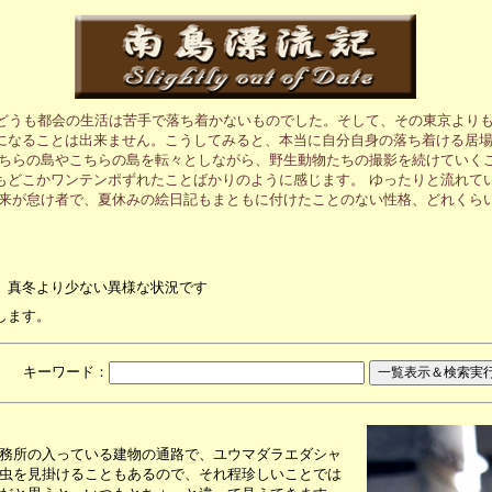
、どうも都会の生活は苦手で落ち着かないものでした。そして、その東京より
になることは出来ません。こうしてみると、本当に自分自身の落ち着ける居
あちらの島やこちらの島を転々としながら、野生動物たちの撮影を続けていく
もどこかワンテンポずれたことばかりのように感じます。 ゆったりと流れて
元来が怠け者で、夏休みの絵日記もまともに付けたことのない性格、どれくら
、真冬より少ない異様な状況です
します。
月 キーワード：
務所の入っている建物の通路で、ユウマダラエダシャ
虫を見掛けることもあるので、それ程珍しいことでは