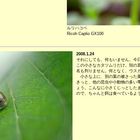
ルリハコベ
Ricoh Caplio GX100
2008.1.24
それにしても、何もいません。今
この小さなカタツムリだけ。殻の直
名も判りません。何となく、ウス
小さな上に、別の葉の被さった葉
きっと、他の昆虫や小動物の多い
ょう。こんなに小さくじっとした
ので、ちゃんと餌は食べているよ