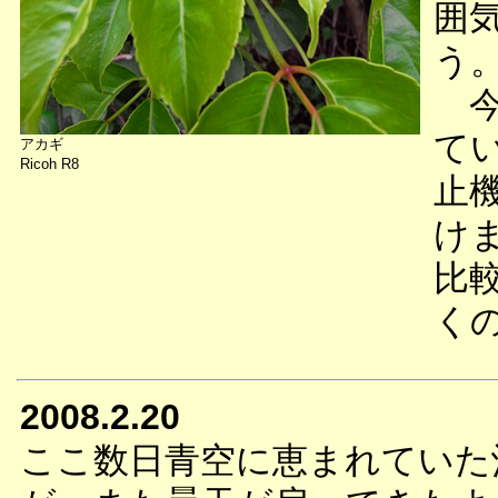
囲
う
今
て
アカギ
Ricoh R8
止
け
比
く
2008.2.20
ここ数日青空に恵まれていた