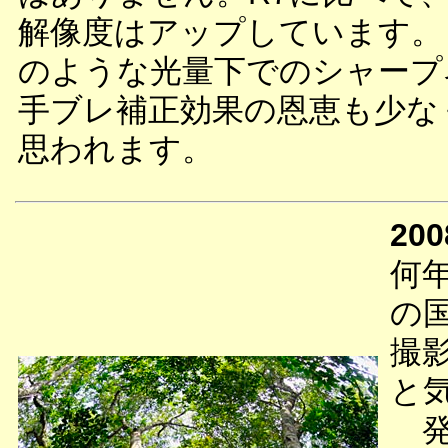
解像度はアップしています。
のような光量下でのシャープ
手ブレ補正効果の恩恵も少な
思われます。
200
何
の
撮
と
発