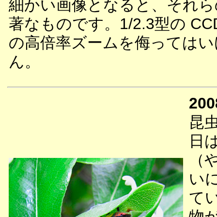
細かい画像となると、それら
著なものです。1/2.3型の CC
の高倍率ズームを侮ってはい
ん。
200
昆
日
（
い
て
物