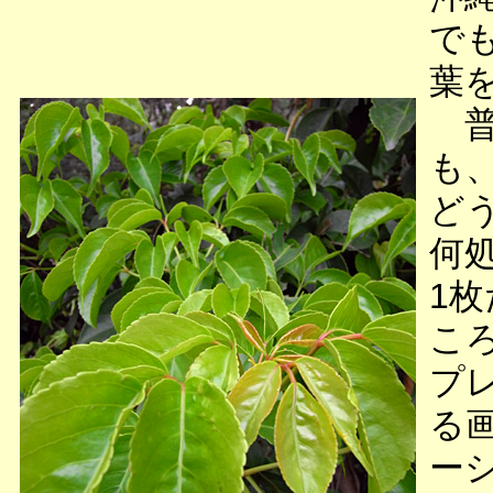
で
葉
普
も
ど
何
1
こ
プ
る
ー