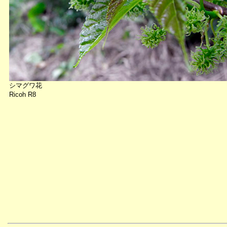
シマグワ花
Ricoh R8