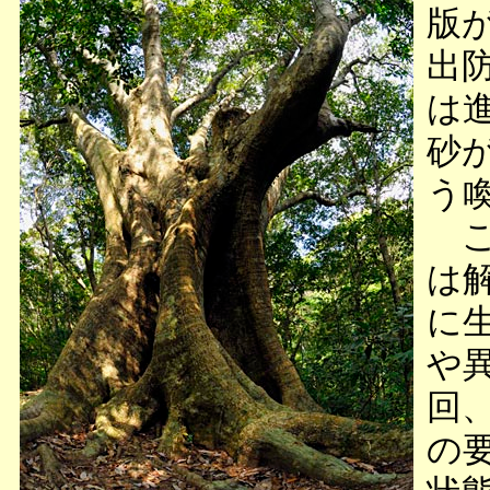
版
出
は
砂
う
こ
は
に
や
回
の