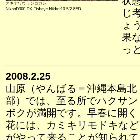
状
オキナワウラジロガシ
NikonD300 DX Fisheye Nikkor10.5/2.8ED
じ
ょ
果
っ
2008.2.25
山原（やんばる＝沖縄本島北
部）では、至る所でハクサン
ボクが満開です。早春に開く
花には、カミキリモドキなど
がやって来ることが知られて