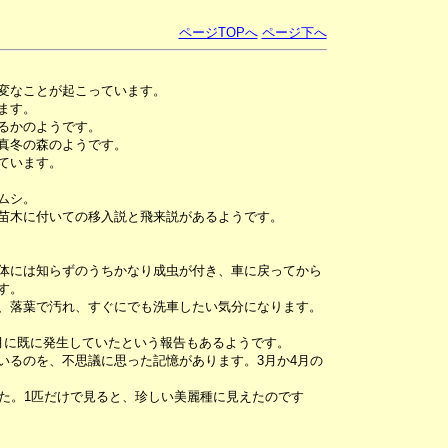
ページTOPへ
ページ下へ
変なことが起こっています。
ます。
るかのようです。
真冬の森のようです。
ています。
ムシ。
苗木に付いての移入説と飛来説があるようです。
体には知らずのうちかなり成虫が付き、車に戻ってから
す。
、落葉で汚れ、すぐにでも洗車したい気分になります。
月に既に発生していたという報告もあるようです。
いるのを、不思議に思った記憶があります。3月か4月の
した。1匹だけで見ると、珍しい美麗種に見えたのです