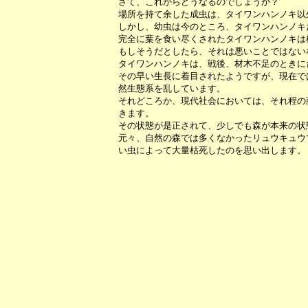
さて、これからどうなるのでしょうか？
場所を持て余した成虫は、タイワンハンノキ以
しかし、幼虫は今のところ、タイワンハンノキ
完全に葉を食い尽くされたタイワンハンノキは
もしそうだとしたら、それは悪いことではない
タイワンハンノキは、戦後、材木不足のときに
その早い生長に着目されたようですが、現在で
然生態系を乱しています。
それどころか、現代社会においては、それ程の
きます。
その状態が是正されて、少しでも森が本来の状
元々、自然の森では多くなかったリュウキュウ
い虫によって大量枯死したのを思い出します。