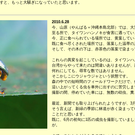
すと、もっと大騒ぎになっていたと思います。
2010.6.28
今、山原（やんばる＝沖縄本島北部）では、大
至る所で、タイワンハンノキが食害に遇ってい
今、正に食べられている場所では、黄葉してい
既に食べ尽くされた場所では、落葉した温帯の
そして、その木の下は、赤茶色の落葉で染まっ
これらの異変を起こしているのは、タイワンハ
台湾からやって来たのは間違いありませんが、
何れにしても、尋常な数ではありません。
そこかしこにウジャウジャという状態です。
森の中での短時間のフィールドワークだけで、
這い上がってくる虫を車外に出すのに苦労しま
撮影の間、停めていた車には、無数の幼虫、糞
最近、新聞でも取り上げられたようですが、3
そう言えば、新緑の季節に林道が赤く染まって
ことだと思います。
既に、6月の初旬に1匹の成虫を撮影していま
が。