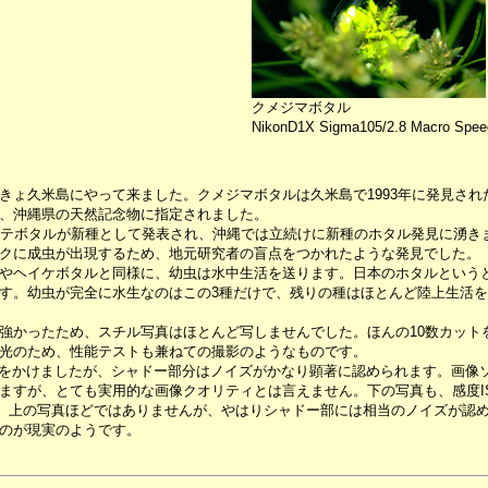
クメジマボタル
NikonD1X Sigma105/2.8 Macro Speed
きょ久米島にやって来ました。クメジマボタルは久米島で1993年に発見さ
、沖縄県の天然記念物に指定されました。
テボタルが新種として発表され、沖縄では立続けに新種のホタル発見に湧き
クに成虫が出現するため、地元研究者の盲点をつかれたような発見でした。
やヘイケボタルと同様に、幼虫は水中生活を送ります。日本のホタルという
す。幼虫が完全に水生なのはこの3種だけで、残りの種はほとんど陸上生活
かったため、スチル写真はほとんど写しませんでした。ほんの10数カット
光のため、性能テストも兼ねての撮影のようなものです。
露光をかけましたが、シャドー部分はノイズがかなり顕著に認められます。画像
すが、とても実用的な画像クオリティとは言えません。下の写真も、感度ISO
す。上の写真ほどではありませんが、やはりシャドー部には相当のノイズが認
のが現実のようです。