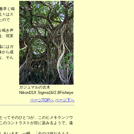
番早く鳴
元々はス
たので
う鳴き声
は、現実
脇にはガ
株から成
な、そん
ガジュマルの古木
NikonD1X Sigma16/2.8Fisheye
ページTOPへ
ページ下へ
とってそのひとつが、このヒメキランソウ
このコントラストが目に染みるようで、遠
しまいます。一瞬、「今のは何だろう？」