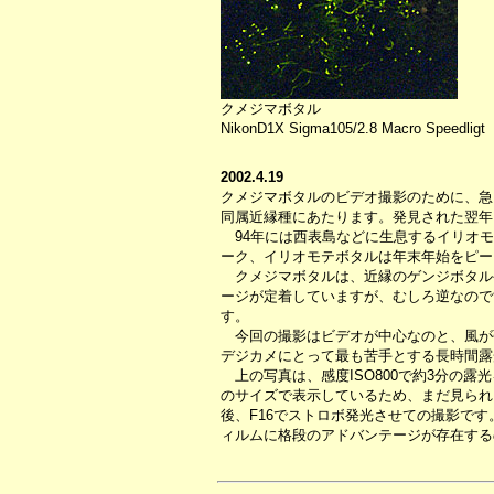
クメジマボタル
NikonD1X Sigma105/2.8 Macro Speedligt
2002.4.19
クメジマボタルのビデオ撮影のために、急
同属近縁種にあたります。発見された翌年
94年には西表島などに生息するイリオモ
ーク、イリオモテボタルは年末年始をピー
クメジマボタルは、近縁のゲンジボタル
ージが定着していますが、むしろ逆なので
す。
今回の撮影はビデオが中心なのと、風が強
デジカメにとって最も苦手とする長時間露
上の写真は、感度ISO800で約3分の
のサイズで表示しているため、まだ見られま
後、F16でストロボ発光させての撮影で
ィルムに格段のアドバンテージが存在する