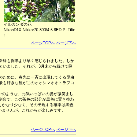
イルカンダの花
NikonD1X Nikkor70-300/4-5.6ED PLFilte
r
ページTOPへ
ページ下へ
新緑も例年より早く感じられました。しか
ていました。それが、3月末から続けて降
のために、春先に一斉に出現してくる昆虫
最も好きな種がこのオオシマオオトラフコ
かのような、元気いっぱいの姿が微笑まし
の割合で、この茶色の部分が黒色に置き換わ
もかなり少なく、その出現する確率は黒色
いませんが、これからが楽しみです。
ページTOPへ
ページ下へ