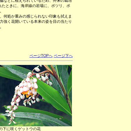
脇などに植えられているため、外来の栽培
れたときに、海岸線の岩場に、ポツリ、ポ
。
、何処か重みの感じられない印象も拭えま
力強く花開いている本来の姿を目の当たり
。
ページTOPへ
ページ下へ
の下に咲くゲットウの花