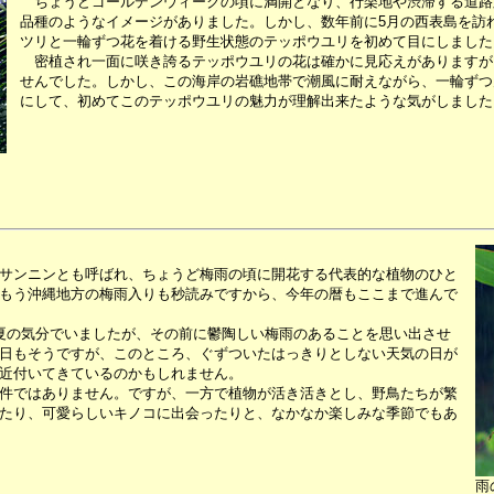
ちょうどゴールデンウィークの頃に満開となり、行楽地や渋滞する道路
品種のようなイメージがありました。しかし、数年前に5月の西表島を訪
ツリと一輪ずつ花を着ける野生状態のテッポウユリを初めて目にしました
密植され一面に咲き誇るテッポウユリの花は確かに見応えがありますが
せんでした。しかし、この海岸の岩礁地帯で潮風に耐えながら、一輪ずつ
にして、初めてこのテッポウユリの魅力が理解出来たような気がしました
サンニンとも呼ばれ、ちょうど梅雨の頃に開花する代表的な植物のひと
もう沖縄地方の梅雨入りも秒読みですから、今年の暦もここまで進んで
夏の気分でいましたが、その前に鬱陶しい梅雨のあることを思い出させ
日もそうですが、このところ、ぐずついたはっきりとしない天気の日が
近付いてきているのかもしれません。
件ではありません。ですが、一方で植物が活き活きとし、野鳥たちが繁
たり、可愛らしいキノコに出会ったりと、なかなか楽しみな季節でもあ
雨