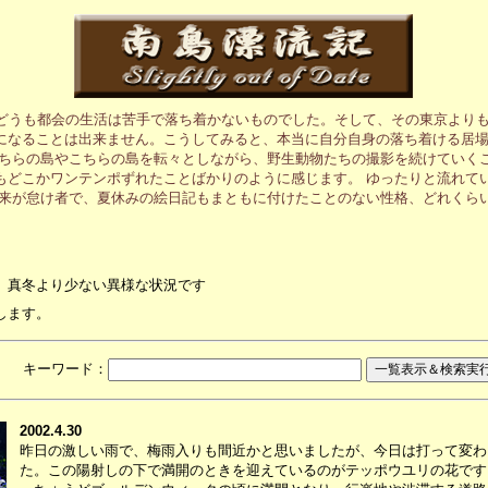
、どうも都会の生活は苦手で落ち着かないものでした。そして、その東京より
になることは出来ません。こうしてみると、本当に自分自身の落ち着ける居
あちらの島やこちらの島を転々としながら、野生動物たちの撮影を続けていく
もどこかワンテンポずれたことばかりのように感じます。 ゆったりと流れて
元来が怠け者で、夏休みの絵日記もまともに付けたことのない性格、どれくら
、真冬より少ない異様な状況です
します。
月 キーワード：
2002.4.30
昨日の激しい雨で、梅雨入りも間近かと思いましたが、今日は打って変わ
た。この陽射しの下で満開のときを迎えているのがテッポウユリの花です