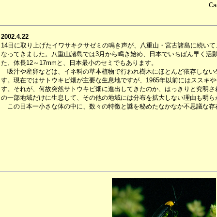
Ca
2002.4.22
14日に取り上げたイワサキクサゼミの鳴き声が、八重山・宮古諸島に続い
なってきました。八重山諸島では3月から鳴き始め、日本でいちばん早く活
た、体長12～17mmと、日本最小のセミでもあります。
吸汁や産卵などは、イネ科の草本植物で行われ樹木にほとんど依存しない
す。現在ではサトウキビ畑が主要な生息地ですが、1965年以前にはススキ
す。それが、何故突然サトウキビ畑に進出してきたのか、はっきりと究明さ
の一部地域だけに生息して、その他の地域には分布を拡大しない理由も明ら
この日本一小さな体の中に、数々の特徴と謎を秘めたなかなか不思議な存