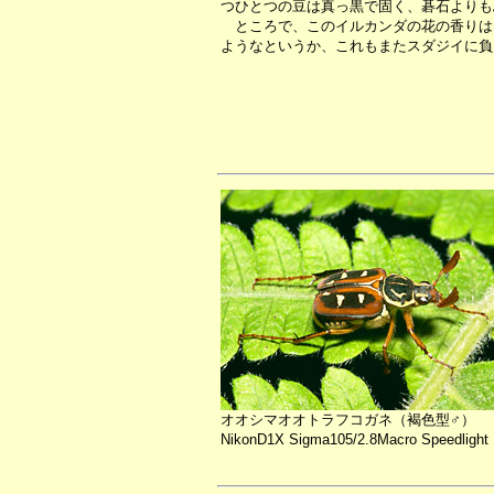
つひとつの豆は真っ黒で固く、碁石よりも
ところで、このイルカンダの花の香りは
ようなというか、これもまたスダジイに負
オオシマオオトラフコガネ（褐色型♂）
NikonD1X Sigma105/2.8Macro Speedlight