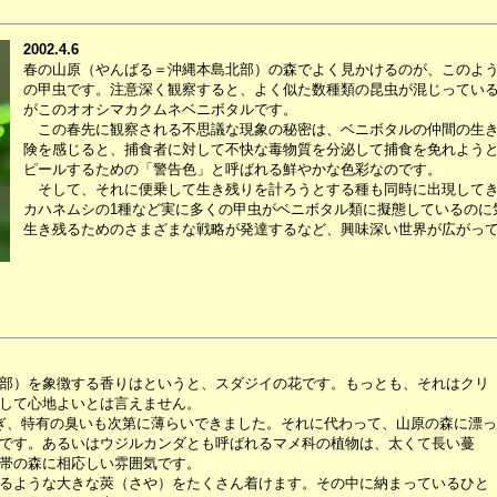
2002.4.6
春の山原（やんばる＝沖縄本島北部）の森でよく見かけるのが、このよ
の甲虫です。注意深く観察すると、よく似た数種類の昆虫が混じってい
がこのオオシマカクムネベニボタルです。
この春先に観察される不思議な現象の秘密は、ベニボタルの仲間の生き
険を感じると、捕食者に対して不快な毒物質を分泌して捕食を免れよう
ピールするための「警告色」と呼ばれる鮮やかな色彩なのです。
そして、それに便乗して生き残りを計ろうとする種も同時に出現してき
カハネムシの1種など実に多くの甲虫がベニボタル類に擬態しているのに
生き残るためのさまざまな戦略が発達するなど、興味深い世界が広がっ
部）を象徴する香りはというと、スダジイの花です。もっとも、それはクリ
して心地よいとは言えません。
ぎ、特有の臭いも次第に薄らいできました。それに代わって、山原の森に漂っ
です。あるいはウジルカンダとも呼ばれるマメ科の植物は、太くて長い蔓
帯の森に相応しい雰囲気です。
えるような大きな莢（さや）をたくさん着けます。その中に納まっているひと