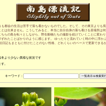
うも都会の生活は苦手で落ち着かないものでした。そして、その東京よりも長
ことは出来ません。こうしてみると、本当に自分自身の落ち着ける居場所は何
こちらの島を転々としながら、野生動物たちの撮影を続けていくことに変わり
ポずれたことばかりのように感じます。 ゆったりと流れていく時の中に浮か
の絵日記もまともに付けたことのない性格、どれくらいのペースで更新できる
真冬より少ない異様な状況です
ます。
月 キーワード：