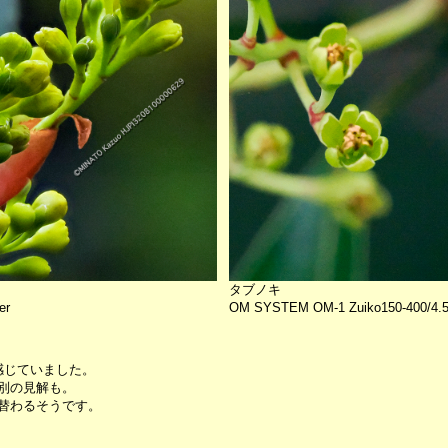
タブノキ
er
OM SYSTEM OM-1 Zuiko150-400/4.5 
感じていました。
別の見解も。
替わるそうです。