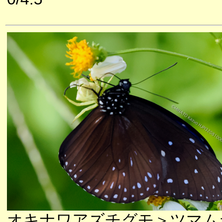
オキナワアズチグモ＞ツマム