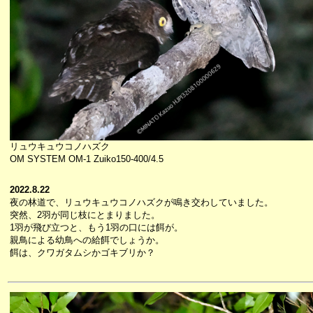
リュウキュウコノハズク
OM SYSTEM OM-1 Zuiko150-400/4.5
2022.8.22
夜の林道で、リュウキュウコノハズクが鳴き交わしていました。
突然、2羽が同じ枝にとまりました。
1羽が飛び立つと、もう1羽の口には餌が。
親鳥による幼鳥への給餌でしょうか。
餌は、クワガタムシかゴキブリか？