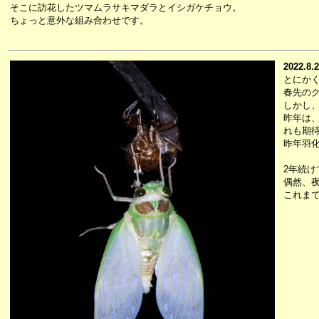
そこに訪花したツマムラサキマダラとイシガケチョウ。
ちょっと意外な組み合わせです。
2022.8.
とにか
春先の
しかし
昨年は
れも期
昨年羽
2年続
偶然、
これま