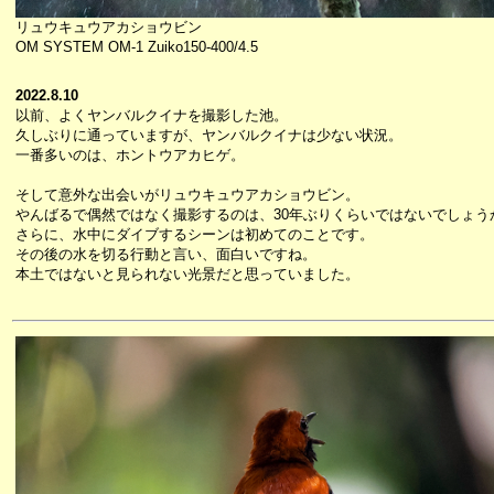
リュウキュウアカショウビン
OM SYSTEM OM-1 Zuiko150-400/4.5
2022.8.10
以前、よくヤンバルクイナを撮影した池。
久しぶりに通っていますが、ヤンバルクイナは少ない状況。
一番多いのは、ホントウアカヒゲ。
そして意外な出会いがリュウキュウアカショウビン。
やんばるで偶然ではなく撮影するのは、30年ぶりくらいではないでしょう
さらに、水中にダイブするシーンは初めてのことです。
その後の水を切る行動と言い、面白いですね。
本土ではないと見られない光景だと思っていました。