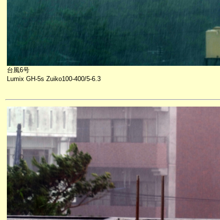
台風6号
Lumix GH-5s Zuiko100-400/5-6.3