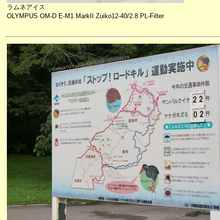
ラムネアイス
OLYMPUS OM-D E-M1 MarkII Zuiko12-40/2.8 PL-Filter