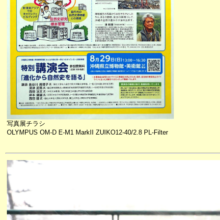
写真展チラシ
OLYMPUS OM-D E-M1 MarkII ZUIKO12-40/2.8 PL-Filter