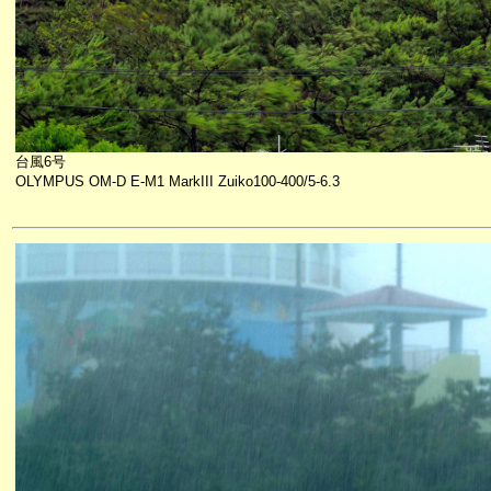
台風6号
OLYMPUS OM-D E-M1 MarkIII Zuiko100-400/5-6.3