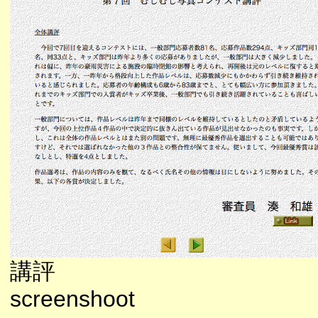
講評
screenshoot