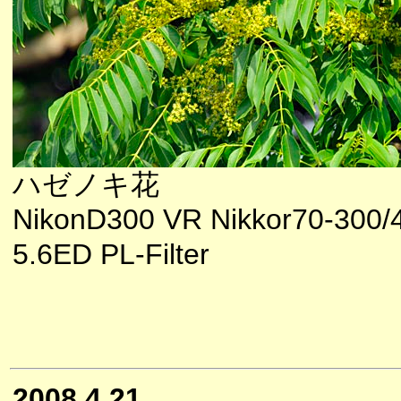
ハゼノキ花
NikonD300 VR Nikkor70-300/4
5.6ED PL-Filter
2008.4.21