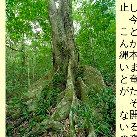
止
今
こ
ん
縄
い
と
が
そ
な
い