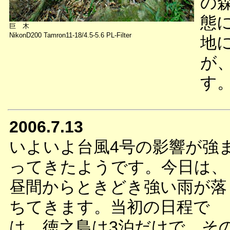
の
態
巨 木
NikonD200 Tamron11-18/4.5-5.6 PL-Filter
地
が
す
2006.7.13
いよいよ台風4号の影響が強
ってきたようです。今日は、
昼間からときどき強い雨が落
ちてきます。当初の日程で
は、徳之島は3泊だけで、そ