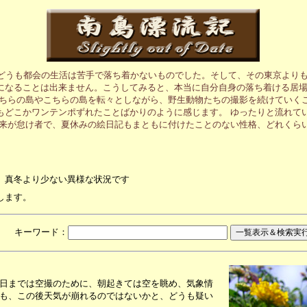
、どうも都会の生活は苦手で落ち着かないものでした。そして、その東京より
になることは出来ません。こうしてみると、本当に自分自身の落ち着ける居
あちらの島やこちらの島を転々としながら、野生動物たちの撮影を続けていく
もどこかワンテンポずれたことばかりのように感じます。 ゆったりと流れて
元来が怠け者で、夏休みの絵日記もまともに付けたことのない性格、どれくら
、真冬より少ない異様な状況です
します。
月 キーワード：
日までは空撮のために、朝起きては空を眺め、気象情
も、この後天気が崩れるのではないかと、どうも疑い