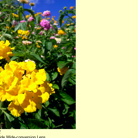
空
ide Wide-conversion Lens