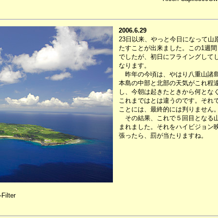
2006.6.29
23日以来、やっと今日になって山
たすことが出来ました。この1週
でしたが、初日にフライングして
なります。
昨年の今頃は、やはり八重山諸島
本島の中部と北部の天気がこれ程
し、今朝は起きたときから何とな
これまではとは違うのです。それ
ことには、最終的には判りません
その結果、これで５回目となる山
まれました。それをハイビジョン
張ったら、罰が当たりますね。
Filter