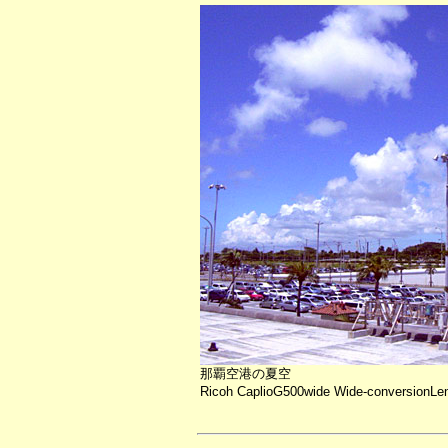
那覇空港の夏空
Ricoh CaplioG500wide Wide-conversionLe