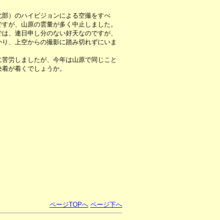
北部）のハイビジョンによる空撮をすべ
ですが、山原の雲量が多く中止しました。
は、連日申し分のない好天なのですが、
かり、上空からの撮影に踏み切れずにいま
苦労しましたが、今年は山原で同じこと
決着が着くでしょうか。
ページTOPへ
ページ下へ