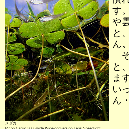
す
や
と
ん
そ
と
ま
い
ん
メダカ
Ricoh Caplio 500Gwide Wide-conversion Lens Speedlight