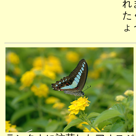
れ
た
ょ