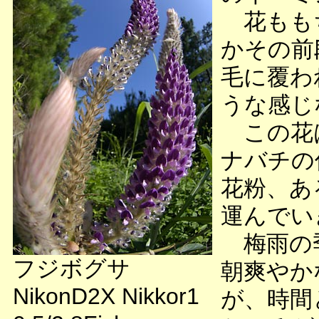
花ももち
かその前
毛に覆わ
うな感じ
この花は
ナバチの
花粉、あ
運んでい
梅雨の季
フジボグサ
朝爽やか
NikonD2X Nikkor1
が、時間