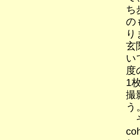
ち
の
り
玄
い
度
1
撮
う
そ
c