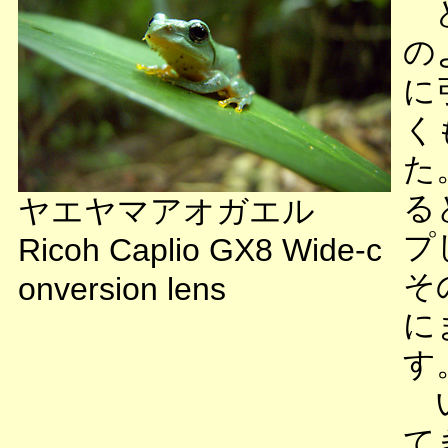
ど
の
に
く
た
る
ヤエヤマアオガエル
プ
Ricoh Caplio GX8 Wide-c
そ
onversion lens
に
す
い
て