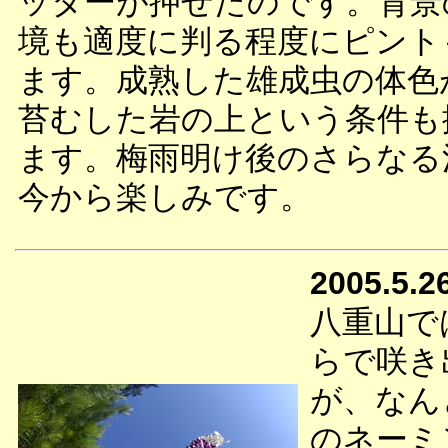
ッターが押せたのです。背景
境も適度に判る程度にピント
ます。成熟した雄成虫の体色
苔むした岩の上という条件も
ます。梅雨明け後のさらなる
今から楽しみです。
2005.5.2
八重山で
らで咲き
が、なん
のネーミ