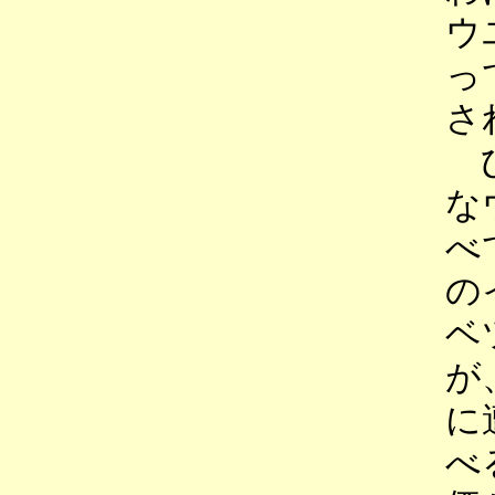
ウ
っ
さ
ひ
な
べ
の
ベ
が
に
べ