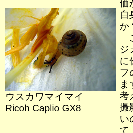
価
自
か
こ
ジ
に
フ
ま
考
ウスカワマイマイ
撮
Ricoh Caplio GX8
い
て