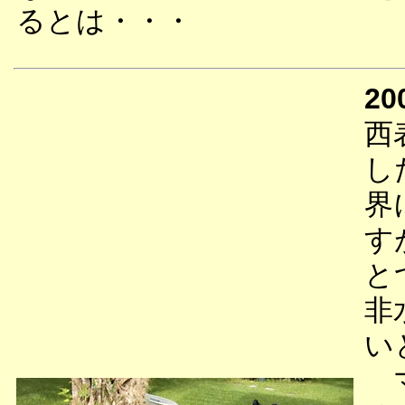
るとは・・・
20
西
し
界
す
と
非
い
マ