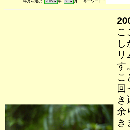
年月を選択
年
月 キーワード：
20
こ
し
リ
す
こ
回
き
余
き