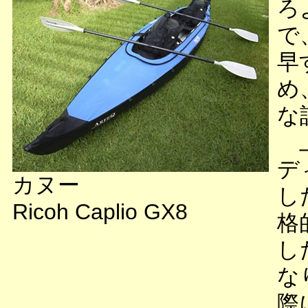
ろ
で
早
め
な
上
デ
カヌー
し
Ricoh Caplio GX8
格
し
な
際