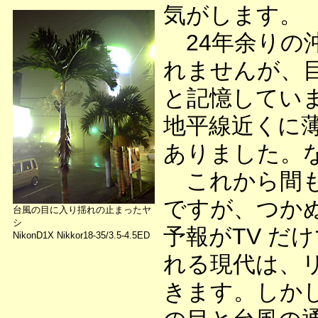
気がします。
24年余りの
れませんが、
と記憶してい
地平線近くに
ありました。
これから間も
ですが、つか
台風の目に入り揺れの止まったヤ
シ
予報がTV だ
NikonD1X Nikkor18-35/3.5-4.5ED
れる現代は、
きます。しか