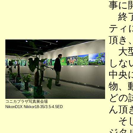
事に
終了
ティ
頂き
大型
しな
中央
物、
どの
コニカプラザ写真展会場
ん頂
NikonD1X Nikkor18-35/3.5-4.5ED
そし
ジタ