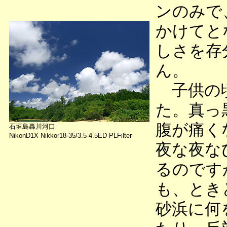
ンのみで
かけてと
しさを存
ん。
子供の頃
た。真っ
腹が痛く
石垣島轟川河口
NikonD1X Nikkor18-35/3.5-4.5ED PLFilter
夜な夜な
るのです
も、とき
砂浜に何