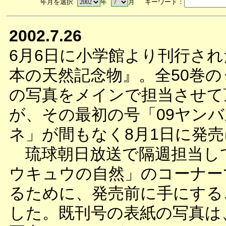
年月を選択
年
月 キーワード：
2002.7.26
6月6日に小学館より刊行さ
本の天然記念物』。全50巻の
の写真をメインで担当させて
が、その最初の号「09ヤン
ネ」が間もなく8月1日に発
琉球朝日放送で隔週担当し
ウキュウの自然」のコーナー
るために、発売前に手にする
した。既刊号の表紙の写真は