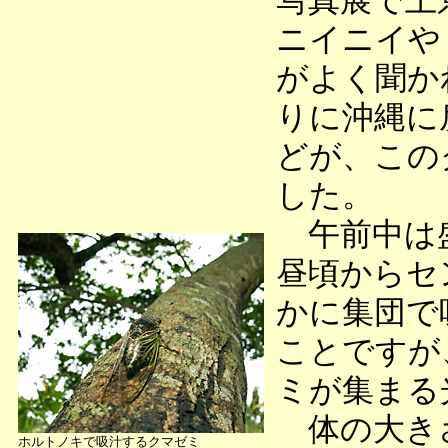
写真展で上
ニイニイや
がよく聞か
りに沖縄に
どが、この
した。
午前中は盛
昼頃からセ
かに集団で
ことですが
ミが集まる
体の大きさ
ホルトノキで吸汁するクマゼミ