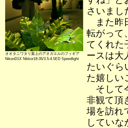
さいまし
また昨日
転がって
てくれた
ースは大
オオタニワタリ葉上のアオガエルのフィギア
NikonD1X Nikkor18-35/3.5-4.5ED Speedlight
たいぐら
た嬉しい
そして今
非観て頂
場を訪れ
していな