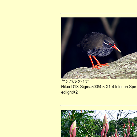
ヤンバルクイナ
NikonD1X Sigma500/4.5 X1.4Telecon Spe
edlightX2