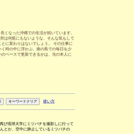
も長くなった沖縄での生活が続いています。
場所は何処にもないような、そんな気もして
ことに変わりはないでしょう。 その仕事に
いく時の中に浮かぶ、南の島での毎日を少
いのペースで更新できるかは、当の本人に
使い方
再び琉球大学にミツバチを撮影しに行って
なんとか、空中に静止しているミツバチの