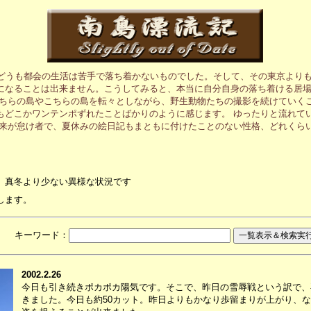
、どうも都会の生活は苦手で落ち着かないものでした。そして、その東京より
になることは出来ません。こうしてみると、本当に自分自身の落ち着ける居
あちらの島やこちらの島を転々としながら、野生動物たちの撮影を続けていく
もどこかワンテンポずれたことばかりのように感じます。 ゆったりと流れて
元来が怠け者で、夏休みの絵日記もまともに付けたことのない性格、どれくら
、真冬より少ない異様な状況です
します。
月 キーワード：
2002.2.26
今日も引き続きポカポカ陽気です。そこで、昨日の雪辱戦という訳で、
きました。今日も約50カット。昨日よりもかなり歩留まりが上がり、