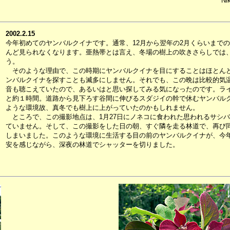
Ni
2002.2.15
今年初めてのヤンバルクイナです。通常、12月から翌年の2月くらいまで
んど見られなくなります。亜熱帯とは言え、冬場の樹上の吹きさらしでは
う。
そのような理由で、この時期にヤンバルクイナを目にすることはほとんど
ンバルクイナを探すことも滅多にしません。それでも、この晩は比較的気
音も聴こえていたので、あるいはと思い探してみる気になったのです。ラ
と約１時間。道路から見下ろす谷間に伸びるスダジイの幹で休むヤンバル
ような環境故、真冬でも樹上に上がっていたのかもしれません。
ところで、この撮影地点は、1月27日にノネコに食われた思われるサシバ
ていません。そして、この撮影をした日の朝、すぐ隣を走る林道で、再び
しまいました。このような環境に生活する目の前のヤンバルクイナが、今
安を感じながら、深夜の林道でシャッターを切りました。