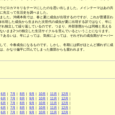
ラビロカマキリをテーマにしたのを思い出しました。メインテーマはあの共
に先立って生活史を調べました。
ました。沖縄本島では、春と夏に成虫が出現するのですが、これが普通言わ
春出現した成虫から生まれた次世代の成虫が夏に出現する訳ではなく、年に
ぞれ独立して繰り返しているのです。つまり、外部形態からは同種と見える
ないまま2つの独立した生活サイクルを営んでいるということになります。
？あるいは、年によっては、気候によっては、それぞれの成虫期がオーバー
して、今春成虫になるものです。しかし、冬期には餌がほとんど捕れずに成
は、かなり偏平に凹んでしまった腹部からも窺われます。
｜
6月
｜
7月
｜
8月
｜
9月
｜
10月
｜
11月
｜
12月
｜
｜
6月
｜
7月
｜
8月
｜
9月
｜
10月
｜
11月
｜
12月
｜
｜
6月
｜
7月
｜
8月
｜
9月
｜
10月
｜
11月
｜
12月
｜
｜
6月
｜
7月
｜
8月
｜
9月
｜
10月
｜
11月
｜
12月
｜
｜
6月
｜
7月
｜
8月
｜
9月
｜
10月
｜
11月
｜
12月
｜