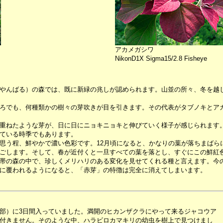
アカメガシワ
NikonD1X Sigma15/2.8 Fisheye
やんばる）の森では、既に新緑の兆しが認められます。山並の所々、冬を越
ろでも、何種類かの樹々の芽吹きが目を引きます。その代表がタブノキとア
重ねたような芽が、日に日にニョキニョキと伸びていく様子が感じられます
ている時季でもあります。
う程、鮮やかで濃い色彩です。12月頃になると、かなりの葉が落ちまばら
ごします。そして、春が近付くと一旦すべての葉を落とし、すぐにこの鮮紅
帯の森の中で、珍しくメリハリのある変化を見せてくれる種と言えます。今
に覆われるようになると、「赤芽」の特徴は完全に消えてしまいます。
部）に3日間入っていました。満開のヒカンザクラにやって来るジャコウア
付きません。そのような中、ハラビロカマキリの幼虫を樹上で見つけまし