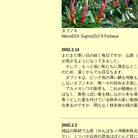
タブノキ
NikonD1X Sigma15/2.8 Fisheye
2002.2.14
まだまだ寒い日の続く毎日ですが、山原（
が混ざるようになってきました。
そして、もっと低い私たちに身近なとこ
のため、遠くからでも目立ちます。
タブノキは、ピンク色の薄い鱗を何枚も
しないタブノキが、唯一その存在を主張し
アカメガシワの新芽も、これが植物かと思
はなく、黄色っぽい葉を残しながら冬を過
青々とした葉を付けている樹木の多い亜熱
出来るのですが、間もなく枝全体が緑の葉
2002.2.5
雑誌の取材で山原（やんばる＝沖縄本島北
ゲハ、ミツバチ以外の昆虫はほとんど目に