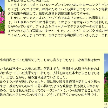
姿を捉えることが出来ました。
もうすぐそこに迫っているシーズンインのためのトレーニングキャン
カメは打ってつけです。練習のためにいくら撮影してもフィルムが無駄
タで結果を確認して、撮影の感覚を調整出来るのですから。
しかし、デジカメもよいことづくめではありません。この撮影をして
は、CCD表面へのゴミの付着です。このように青空をバックに撮影し
ミが写っています。フィルムをスキャナーでデジタルデータ化すると、
はデジカメならば問題ありませんでした。ところが、レンズ交換式のデ
ゴミが入ってしまうのです。これまでにも噂は聞いていましたが、これ
、小春日和といった陽気でした。しかし言うまでもなく、小春日和は秋の
いるのは秋桜＝コスモスの花。何処までも、季節外れの取り合わせのよ
内に広がっていた光景です。折しも、入試を終えた本土からとおぼしき
？」と言いながら、脇を通り過ぎていきました。
ヨウミツバチが訪れていました。花に舞い降りる瞬間を捉えようと思っ
ですが、残念ながら頭の中に思い描いたような映像は1枚も捉えられませ
める、言わば私たちにとってのシーズンインにいつも経験することなの
数カ月のオフシーズンの後では、どうしても巧くいかないのが常です。
コ