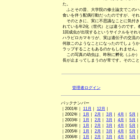
た。
ふとその昔、大学院の修士論文でこのハ
食いを伴う配偶行動だったのですが、それ
そのときに、実に不思議なことに気付き
れている年2化（世代）とは違うのです。
1回成虫が出現するというサイクルをそれ
ハラビロカマキリが、実は遺伝子の交流の
何故このようなことになったのでしょうか
ラップすることもあるのかもしれません。
この写真の幼虫は、昨秋に孵化（ふか）
長が止まってしまうのが常です。そのこと
管理者ログイン
バックナンバー
｜2001年｜
11月
｜
12月
｜
｜2002年｜
1月
｜
2月
｜
3月
｜
4月
｜
5月
｜2003年｜
1月
｜
2月
｜
3月
｜
4月
｜
5月
｜2004年｜
1月
｜
2月
｜
3月
｜
4月
｜
5月
｜2005年｜
1月
｜
2月
｜
3月
｜
4月
｜
5月
｜2006年｜
1月
｜
2月
｜
3月
｜
4月
｜
5月