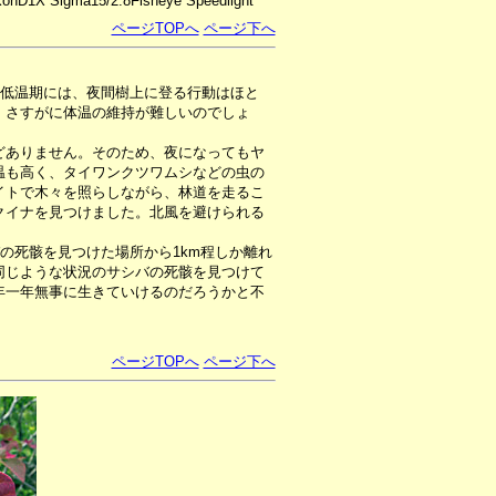
konD1X Sigma15/2.8Fisheye Speedlight
ページTOPへ
ページ下へ
の低温期には、夜間樹上に登る行動はほと
、さすがに体温の維持が難しいのでしょ
ありません。そのため、夜になってもヤ
温も高く、タイワンクツワムシなどの虫の
イトで木々を照らしながら、林道を走るこ
クイナを見つけました。北風を避けられる
の死骸を見つけた場所から1km程しか離れ
同じような状況のサシバの死骸を見つけて
年一年無事に生きていけるのだろうかと不
ページTOPへ
ページ下へ