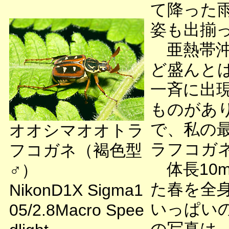
て降った
姿も出揃
亜熱帯沖
ど盛んと
一斉に出
ものがあ
で、私の
オオシマオオトラ
ラフコガ
フコガネ（褐色型
体長10
♂）
た春を全
NikonD1X Sigma1
いっぱい
05/2.8Macro Spee