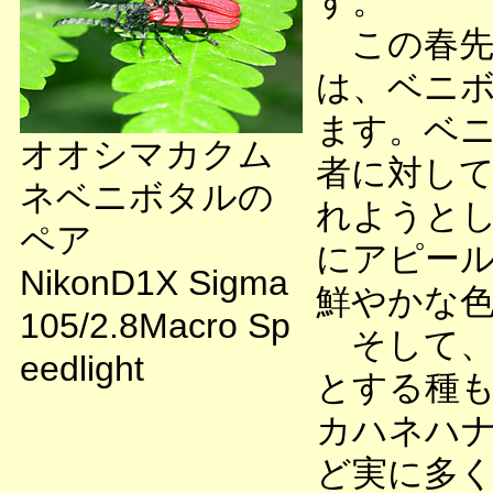
す。
この春先
は、ベニ
ます。ベ
オオシマカクム
者に対し
ネベニボタルの
れようと
ペア
にアピー
NikonD1X Sigma
鮮やかな
105/2.8Macro Sp
そして、
eedlight
とする種
カハネハナ
ど実に多