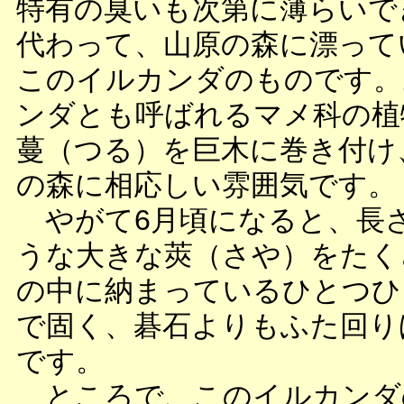
特有の臭いも次第に薄らいで
代わって、山原の森に漂って
このイルカンダのものです。
ンダとも呼ばれるマメ科の植
蔓（つる）を巨木に巻き付け
の森に相応しい雰囲気です。
やがて6月頃になると、長さ
うな大きな莢（さや）をたく
の中に納まっているひとつひ
で固く、碁石よりもふた回り
です。
ところで、このイルカンダ