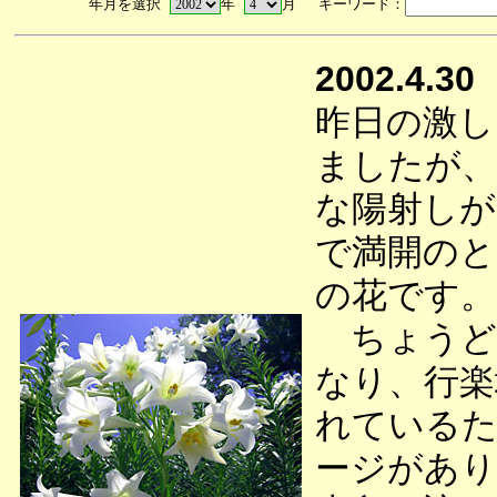
年月を選択
年
月 キーワード：
2002.4.30
昨日の激し
ましたが、
な陽射しが
で満開のと
の花です。
ちょうど
なり、行楽
れているた
ージがあり