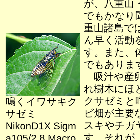
が、八重山
でもかなり
重山諸島で
ん早く活動
す。また、体
でもありま
吸汁や産卵
れ樹木にほ
クサゼミと
鳴くイワサキク
ビ畑が主要な
サゼミ
スキやチガ
NikonD1X Sigm
す。それが
a105/2.8 Macro