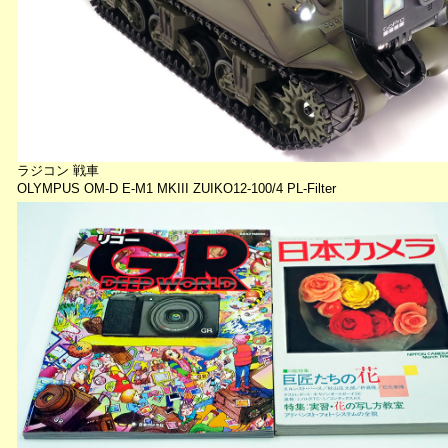
ラジコン 戦車
OLYMPUS OM-D E-M1 MKIII ZUIKO12-100/4 PL-Filter