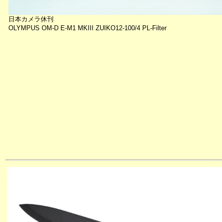
日本カメラ休刊
OLYMPUS OM-D E-M1 MKIII ZUIKO12-100/4 PL-Filter