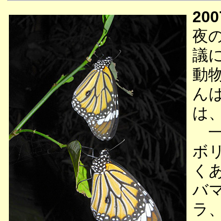
200
夜
議
動
ん
は
一
ボ
く
バ
ラ