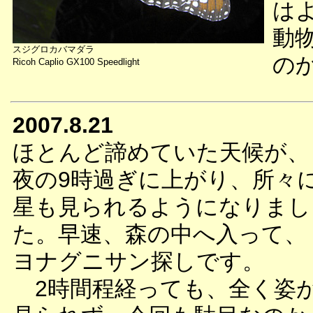
は
動
スジグロカバマダラ
の
Ricoh Caplio GX100 Speedlight
2007.8.21
ほとんど諦めていた天候が、
夜の9時過ぎに上がり、所々
星も見られるようになりまし
た。早速、森の中へ入って、
ヨナグニサン探しです。
2時間程経っても、全く姿