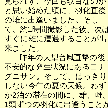
見られず、今回も駄目なのか
と思い始めた頃に、羽化直後
の雌に出逢いました。そし
て、約1時間撮影した後、次
すぐに雄に遭遇することが出
来ました。
一昨年の大型台風直撃の後
不安的な発生状況にあるヨナ
グニサン。そして、はっきり
しない今年の夏の天候。わず
か2泊の滞在の間に、雄、雌
1頭ずつの羽化に出逢うこと