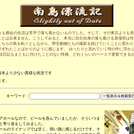
うも都会の生活は苦手で落ち着かないものでした。そして、その東京よりも長
ことは出来ません。こうしてみると、本当に自分自身の落ち着ける居場所は何
こちらの島を転々としながら、野生動物たちの撮影を続けていくことに変わり
ポずれたことばかりのように感じます。 ゆったりと流れていく時の中に浮か
の絵日記もまともに付けたことのない性格、どれくらいのペースで更新できる
真冬より少ない異様な状況です
ます。
月 キーワード：
アホールなので、ビールを呑んでいましたが、そういつま
と寄り道をしてみました。
ールのライナップでは甘く、弱い酒に感じるだけです。そ