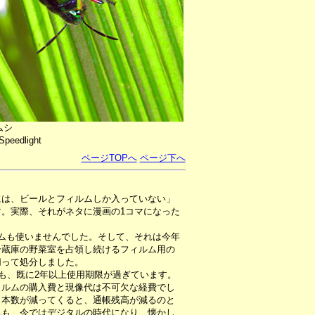
ムシ
Speedlight
ページTOPへ
ページ下へ
には、ビールとフィルムしか入っていない」
。実際、それがネタに漫画の1コマになった
ムも使いませんでした。そして、それは今年
冷蔵庫の野菜室を占領し続けるフィルム用の
切って処分しました。
も、既に2年以上使用期限が過ぎています。
ィルムの購入費と現像代は不可欠な経費でし
ク本数が減ってくると、通帳残高が減るのと
れも、今ではデジタルの時代になり、懐かし