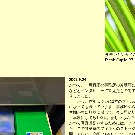
ラデンキンカメ
Ricoh Caplio R7 
2007.9.24
かつて、「写真家の事務所の冷蔵庫
などとインタビューに答えたものです
りしました。
しかし、昨年はついに1本のフィル
になっても続いています。事務所の
空間が急に無駄に感じて、今日思い
本数にして数100本。新しいもので
かつて写真撮影をするためには、フ
た。この野菜室のフィルムのストッ
同じくらい、心細いものでした。そ