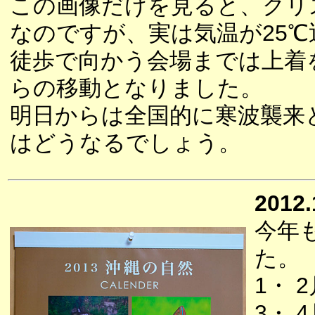
この画像だけを見ると、クリ
なのですが、実は気温が25
徒歩で向かう会場までは上着
らの移動となりました。
明日からは全国的に寒波襲来
はどうなるでしょう。
2012.
今年
た。
1・
3・