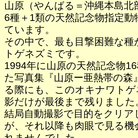
山原（やんばる＝沖縄本島北
6種＋1類の天然記念物指定動
ています。
その中で、最も目撃困難な種
トゲネズミです。
1994年に山原の天然記念物1
た写真集『山原ー亜熱帯の森
る際にも、このオキナワトゲ
影だけが最後まで残りました
結局自動撮影で目的をクリア
が、それ以降も肉眼で見る機
れませんでした。