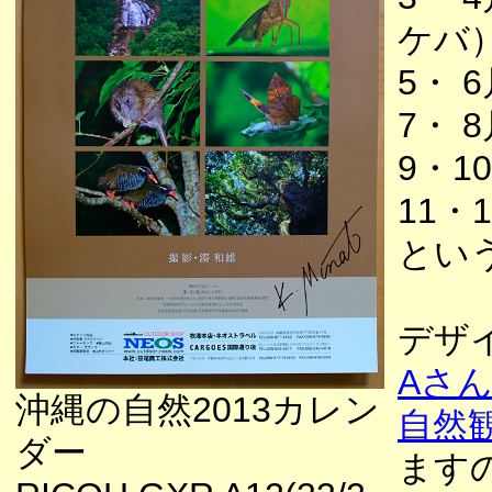
ケバ
5・
7・
9・
11
とい
デザ
Aさ
沖縄の自然2013カレン
自然観
ダー
ます