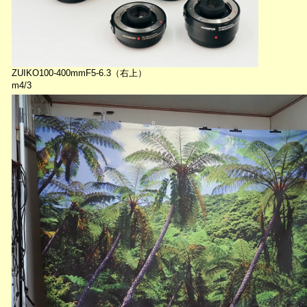
ZUIKO100-400mmF5-6.3（右上）
m4/3