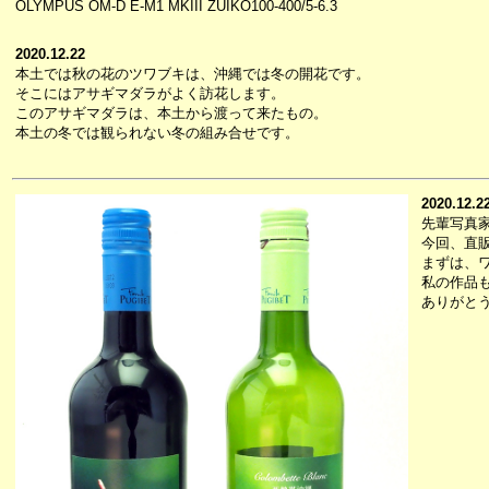
OLYMPUS OM-D E-M1 MKIII ZUIKO100-400/5-6.3
2020.12.22
本土では秋の花のツワブキは、沖縄では冬の開花です。
そこにはアサギマダラがよく訪花します。
このアサギマダラは、本土から渡って来たもの。
本土の冬では観られない冬の組み合せです。
2020.12.2
先輩写真
今回、直
まずは、
私の作品
ありがと