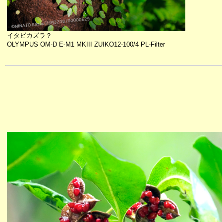
イタビカズラ？
OLYMPUS OM-D E-M1 MKIII ZUIKO12-100/4 PL-Filter