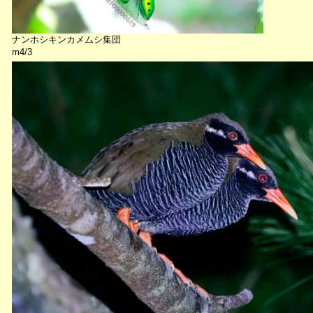
ナンホシキンカメムシ集団
m4/3