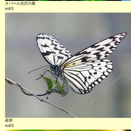
オパール光沢の翅
m4/3
産卵
m4/3