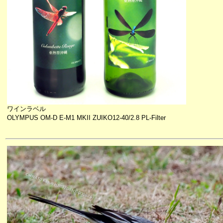
ワインラベル
OLYMPUS OM-D E-M1 MKII ZUIKO12-40/2.8 PL-Filter