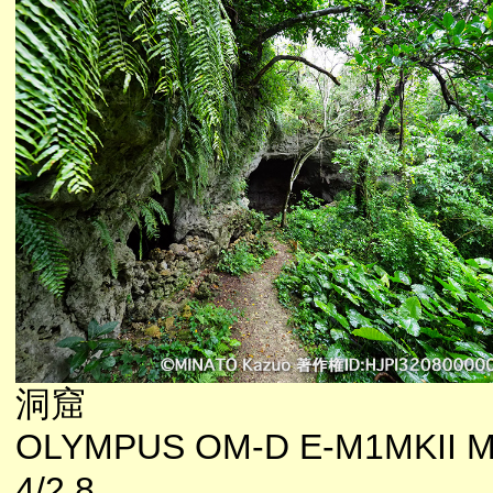
洞窟
OLYMPUS OM-D E-M1MKII M
4/2.8