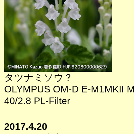
タツナミソウ？
OLYMPUS OM-D E-M1MKII M
40/2.8 PL-Filter
2017.4.20