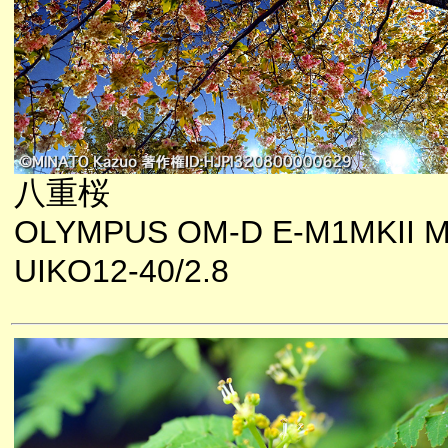
八重桜
OLYMPUS OM-D E-M1MKII M
UIKO12-40/2.8