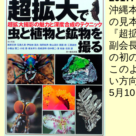
沖縄
の見
『超
副会長
の初
この
い方
5月1