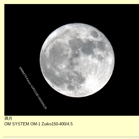
満月
OM SYSTEM OM-1 Zuiko150-400/4.5