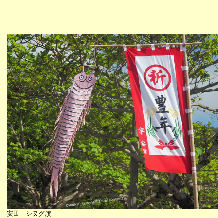
安田 シヌグ旗