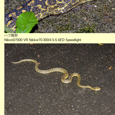
ハブ腹部
NikonD7000 VR Nikkor70-300/4.5-5.6ED Speedlight