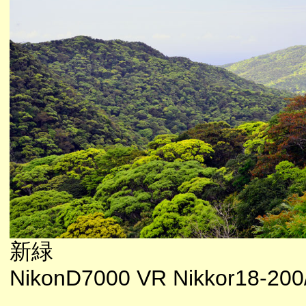
新緑
NikonD7000 VR Nikkor18-200/