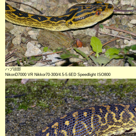
ハブ頭部
NikonD7000 VR Nikkor70-300/4.5-5.6ED Speedlight ISO800