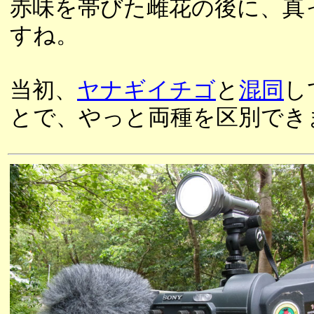
赤味を帯びた雌花の後に、真
すね。
当初、
ヤナギイチゴ
と
混同
し
とで、やっと両種を区別でき